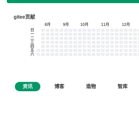
gitee贡献
资讯
博客
造物
智库