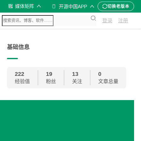
媒体矩阵
开源中国APP
切换老版本
登录
注册
基础信息
222
19
13
0
经验值
粉丝
关注
文章总量