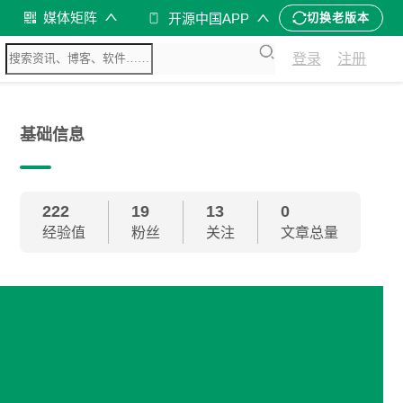
媒体矩阵
开源中国APP
切换老版本
登录
注册
基础信息
222
19
13
0
经验值
粉丝
关注
文章总量