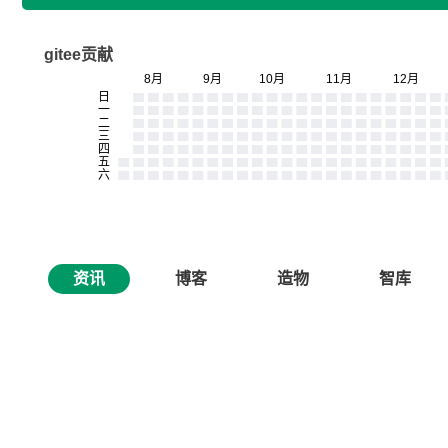
gitee贡献
资讯
博客
造物
智库