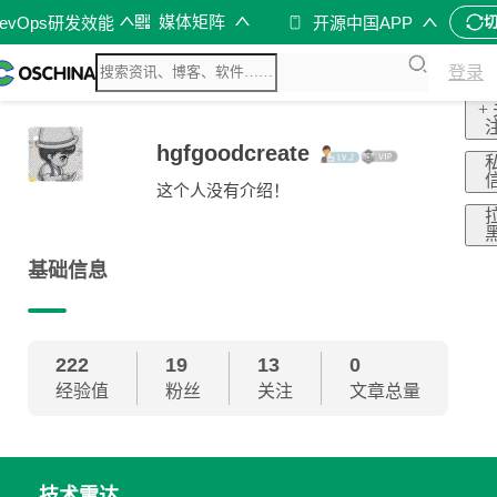
媒体矩阵
evOps研发效能
开源中国APP
登录
+
hgfgoodcreate
这个人没有介绍！
基础信息
222
19
13
0
经验值
粉丝
关注
文章总量
技术雷达