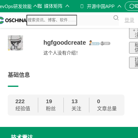
媒体矩阵
evOps研发效能
开源中国APP
登录
+
hgfgoodcreate
这个人没有介绍！
基础信息
222
19
13
0
经验值
粉丝
关注
文章总量
技术雷达