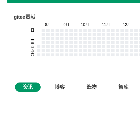
gitee贡献
资讯
博客
造物
智库