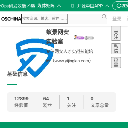
媒体矩阵
vOps研发效能
开源中国APP
切
登录
+
蚁景网安
关
注
实验室
私
信
专注网安人才实战技能培
拉
养（www.yijinglab.com）
黑
基础信息
12899
64
1
0
经验值
粉丝
关注
文章总量