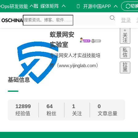
媒体矩阵
vOps研发效能
开源中国APP
切
登录
+
蚁景网安
关
注
实验室
私
信
专注网安人才实战技能培
拉
养（www.yijinglab.com）
黑
基础信息
12899
64
1
0
经验值
粉丝
关注
文章总量