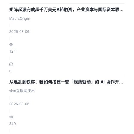
矩阵起源完成超千万美元A轮融资，产业资本与国际资本联手
押注企业级AI基础设施赛道
MatrixOrigin
|
2026-08-06
|
124
|
0
从混乱到秩序：我如何搭建一套「规范驱动」的 AI 协作开发
体系
vivo互联网技术
|
2026-08-06
|
349
|