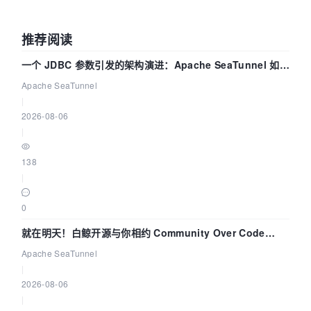
推荐阅读
一个 JDBC 参数引发的架构演进：Apache SeaTunnel 如何
解决数据同步中的“定时 Flush”难题
Apache SeaTunnel
|
2026-08-06
|
138
|
0
就在明天！白鲸开源与你相约 Community Over Code
Asia 2026 主题演讲！
Apache SeaTunnel
|
2026-08-06
|