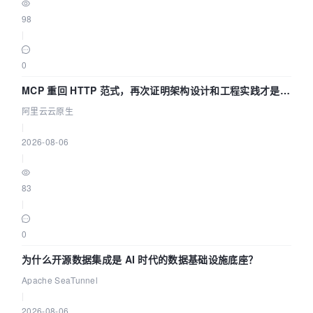
98
|
0
MCP 重回 HTTP 范式，再次证明架构设计和工程实践才是稀
缺资源
阿里云云原生
|
2026-08-06
|
83
|
0
为什么开源数据集成是 AI 时代的数据基础设施底座？
Apache SeaTunnel
|
2026-08-06