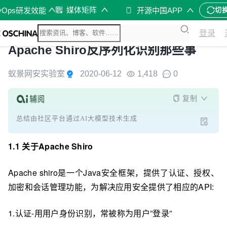
媒体矩阵
vOps研发效能
开源中国APP
切
登录
Apache Shiro反序列化识别那些事
蚁景网安实验室
2020-06-12
1,418
0
复制
总结由社区平台通过AI大模型技术生成
1.1 关于Apache Shiro
Apache shiro是一个Java安全框架，提供了认证、授权、
加密和会话管理功能，为解决应⽤安全提供了相应的API:
1.认证-⽤用户身份识别，常被称为用户”登录”