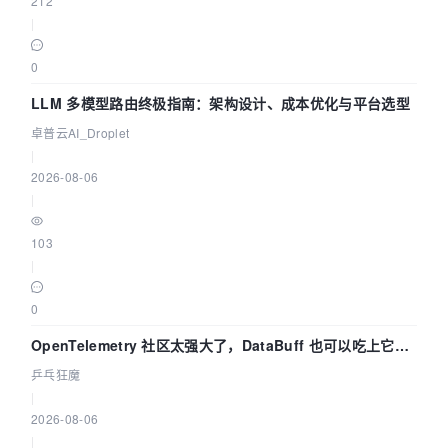
212
|
0
LLM 多模型路由终极指南：架构设计、成本优化与平台选型
卓普云AI_Droplet
|
2026-08-06
|
103
|
0
OpenTelemetry 社区太强大了，DataBuff 也可以吃上它的
eBPF 链路了
乒乓狂魔
|
2026-08-06
|