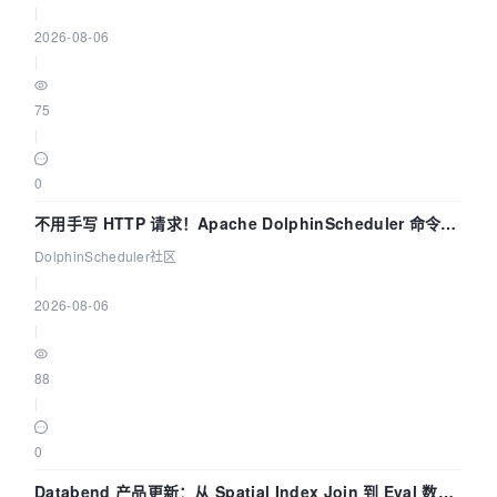
|
2026-08-06
|
75
|
0
不用手写 HTTP 请求！Apache DolphinScheduler 命令行
dsctl 两分钟上手
DolphinScheduler社区
|
2026-08-06
|
88
|
0
Databend 产品更新：从 Spatial Index Join 到 Eval 数据