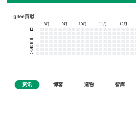
gitee贡献
资讯
博客
造物
智库