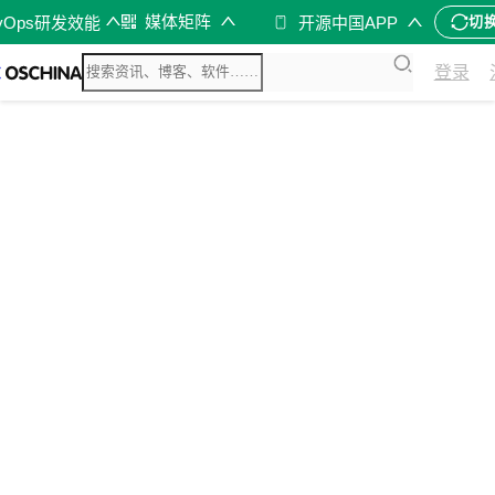
媒体矩阵
vOps研发效能
开源中国APP
切
登录