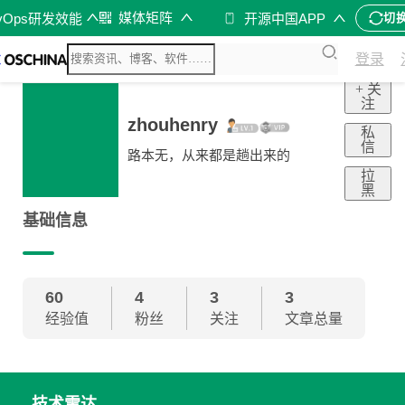
媒体矩阵
vOps研发效能
开源中国APP
切
登录
+ 关
注
zhouhenry
私
信
路本无，从来都是趟出来的
拉
黑
基础信息
60
4
3
3
经验值
粉丝
关注
文章总量
技术雷达