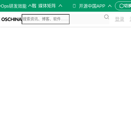
媒体矩阵
vOps研发效能
开源中国APP
切
登录