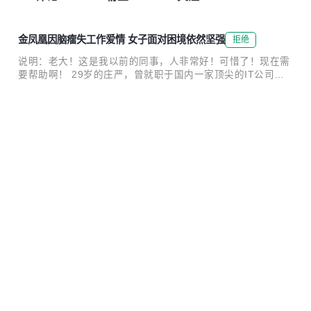
金凤凰因脑瘤失工作爱情 女子面对困境依然坚强
拒绝
说明：老大！这是我以前的同事，人非常好！可惜了！现在需
要帮助啊！ 29岁的庄严，曾就职于国内一家顶尖的IT公司。5
年前，她不幸得了胶质母细胞瘤，也就是俗称的脑瘤。这些
2014-03-15 14:16:12
0
评论
年，庄严饱受疾病的折磨。如今她看上去十分木讷，只能坐在
椅子上，话也说不清楚，走路还得需要别人扶。“当年庄严在
灾难日：中国互联网惨遭Struts2高危漏洞摧残
已推荐
河南老家上学时，是我们全乡的第一名，是全家人的骄傲。现
在庄严病了，家里的钱都花光了，她需要好心人的帮助。”一
Struts是Apache基金会Jakarta项目组的一个开源项目，Strut
想到女儿的将来，庄严的妈妈十分发愁。 全乡第一考入吉
s通过采用Java Servlet/JSP技术，实现了基于Java EE Web
大 庄严的妈妈孙秀梅永远都记得2002年的夏天，那一年
应用的Model-View-Controller（MVC）设计模式的应用框
庄严17岁，刚刚参加完高考。暑假的一天，邮递员带着一朵大
2013-07-18 16:10:25
249
评论
架，是MVC经典设计模式中的一个经典产品。目前，Struts广
红花上了门，同时带来的还有一封吉林大学通信工程专...
泛应用于大型互联网企业、政府、金融机构等网站建设，并作
高效代码审查的十个经验
为网站开发的底层模板使用，是应用最广泛的Web应用框架之
一。 近日，Struts2曝出2个高危安全漏洞，一个是使用缩写的
代码审查（Code Review)是软件开发中常用的手段，和QA测
导航参数前缀时的远程代码执行漏洞，另一个是使用缩写的重
试相比，它更容易发现和架构以及时序相关等较难发现的问
定向参数前缀时的开放式重定向漏洞。这些漏洞可使黑客取得
题，还可以帮助团队成员提高编程技能，统一编程风格等。 1.
网站服务器的“最高权限”...
2012-11-07 19:51:51
16
评论
代码审查要求团队有良好的文化 团队需要认识到代码审查是为
了提高整个团队的能力，而不是针对个体设置的检查“关卡”。
金山CEO求伯君今退休 老一代程序员时代结束
“A的代码有个bug被B发现，所以A能力不行，B能力更好”，这
一类的陷阱很容易被扩散从而影响团队内部的协作，因此需要