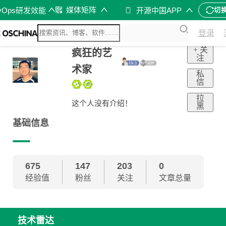
媒体矩阵
vOps研发效能
开源中国APP
切
登录
+ 关
疯狂的艺
注
术家
私
信
拉
这个人没有介绍！
黑
基础信息
675
147
203
0
经验值
粉丝
关注
文章总量
技术雷达