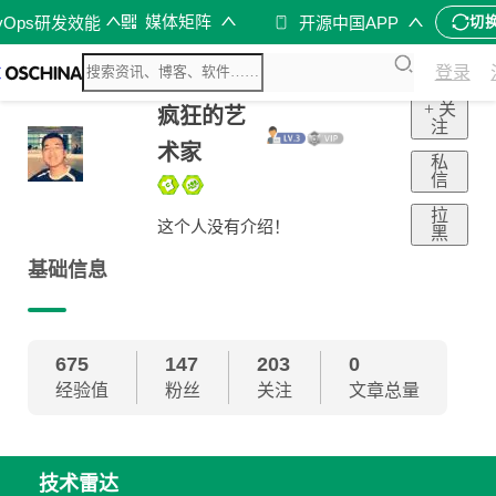
媒体矩阵
vOps研发效能
开源中国APP
切
登录
+ 关
疯狂的艺
注
术家
私
信
拉
这个人没有介绍！
黑
基础信息
675
147
203
0
经验值
粉丝
关注
文章总量
技术雷达