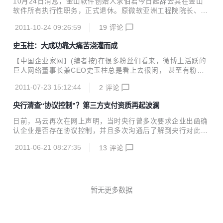
10月24日消息，金山软件创始人求伯君今日起辞去其在金山
避免。 另外，代码审查本身可以提高开发者的能力，让其从自
软件所有执行性职务，正式退休。原微软亚洲工程院院长、亚
身犯过的错误中学习，从他人的思路中学习。如果开发者对这
太研发集团首席技术官张宏江博士接替求伯君正式为金山软件
个流程有抵触或者反感，这个目的就达不到。 2. 谨慎的使用
2011-10-24 09:26:59
19
评论
首席执行官（CEO）。有观点指出，求伯君的退休也意味着老
审查中问题的发现率作为考...
一代程序员时代结束。 金山软件创始人求伯君 据了解，求伯
史玉柱：大成功靠大痛苦浇灌而成
君被喻为WPS之父，从1988年5月到1989年9月，求伯君把自
己关在张旋龙为他在深圳包的房间编写程序，只要是醒着，就
【中国企业家网】(编者按)在很多粉丝们看来，微博上活跃的
不停地写。什么时候困了，就睡一会儿，饿了就吃方便面。在
巨人网络董事长兼CEO史玉柱总是看上去很闲， 甚至有粉丝
这样的一年零四个月中，求伯君创作出了WPS。 这中间求伯
跟帖说：“史玉柱多年没绯闻，一定是个同性恋”，“不，是性无
君生了三次病，第一次肝炎，第二次肝炎复发，第三次又复
2011-07-23 15:12:44
2
评论
能”。他笑着回应到：“做男人难，做单身男人更难。”前段时间
发，每次住院一个月到两个月。第二次肝炎复发正...
刚刚“忽悠”柳传志剃光头，之后又在微博中扔出要与马云等6
央行清查“协议控制”？第三方支付资质再起波澜
位商界大佬集体给自己开追悼会，这位网游大佬“史大嘴”的新
闻总是不断。 曾经一夜之间负责2.5亿，而之后又成为一个东
日前，马云再次在网上声明，当时央行曾多次要求企业出函确
山再起的创业典范。喜欢“豪赌”，又能“玩命”，不得不承认这
认企业是否存在协议控制，并且多次沟通后了解到央行对此事
是一位民营企业的“另类”。他在微博的个性签名是“一个不开手
态度强硬。最近，火开始烧到了企业身上，一条微博掀起了大
机的闲人”。他亦坦承“俺早已胸无大志，厌倦是是非非。近年
2011-06-21 08:27:35
13
评论
家对支付宝事件的重新审视和行业性的支付牌照资质的质疑风
偶的工作生活：玩玩游戏，偶尔投...
暴。 互联网实验室董事长方兴东上周通过微博发布了以下信
息，“据可靠消息，腾讯财付通的牌照已经收回给央行深圳分
行，央行责令腾讯整改，六个月内解除协议控制。”财付通媒
体公关在随后的十几分钟内马上向记者对事件进行了澄清，指
暂无更多数据
牌照未被收回，亦未收到整改要求。 ■南方日报记者 黄倩蔚
协议控制普遍存在，资质不符？ 一场风波把业界“协议控制”的
敏感信息放到了桌面上。不少市场人士开始对目前已经获得...