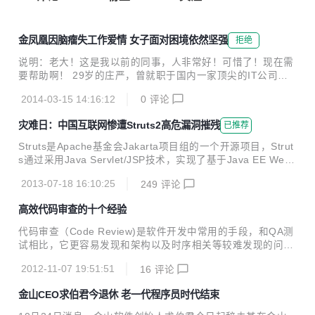
金凤凰因脑瘤失工作爱情 女子面对困境依然坚强
拒绝
说明：老大！这是我以前的同事，人非常好！可惜了！现在需
要帮助啊！ 29岁的庄严，曾就职于国内一家顶尖的IT公司。5
年前，她不幸得了胶质母细胞瘤，也就是俗称的脑瘤。这些
2014-03-15 14:16:12
0
评论
年，庄严饱受疾病的折磨。如今她看上去十分木讷，只能坐在
椅子上，话也说不清楚，走路还得需要别人扶。“当年庄严在
灾难日：中国互联网惨遭Struts2高危漏洞摧残
已推荐
河南老家上学时，是我们全乡的第一名，是全家人的骄傲。现
在庄严病了，家里的钱都花光了，她需要好心人的帮助。”一
Struts是Apache基金会Jakarta项目组的一个开源项目，Strut
想到女儿的将来，庄严的妈妈十分发愁。 全乡第一考入吉
s通过采用Java Servlet/JSP技术，实现了基于Java EE Web
大 庄严的妈妈孙秀梅永远都记得2002年的夏天，那一年
应用的Model-View-Controller（MVC）设计模式的应用框
庄严17岁，刚刚参加完高考。暑假的一天，邮递员带着一朵大
2013-07-18 16:10:25
249
评论
架，是MVC经典设计模式中的一个经典产品。目前，Struts广
红花上了门，同时带来的还有一封吉林大学通信工程专...
泛应用于大型互联网企业、政府、金融机构等网站建设，并作
高效代码审查的十个经验
为网站开发的底层模板使用，是应用最广泛的Web应用框架之
一。 近日，Struts2曝出2个高危安全漏洞，一个是使用缩写的
代码审查（Code Review)是软件开发中常用的手段，和QA测
导航参数前缀时的远程代码执行漏洞，另一个是使用缩写的重
试相比，它更容易发现和架构以及时序相关等较难发现的问
定向参数前缀时的开放式重定向漏洞。这些漏洞可使黑客取得
题，还可以帮助团队成员提高编程技能，统一编程风格等。 1.
网站服务器的“最高权限”...
2012-11-07 19:51:51
16
评论
代码审查要求团队有良好的文化 团队需要认识到代码审查是为
了提高整个团队的能力，而不是针对个体设置的检查“关卡”。
金山CEO求伯君今退休 老一代程序员时代结束
“A的代码有个bug被B发现，所以A能力不行，B能力更好”，这
一类的陷阱很容易被扩散从而影响团队内部的协作，因此需要