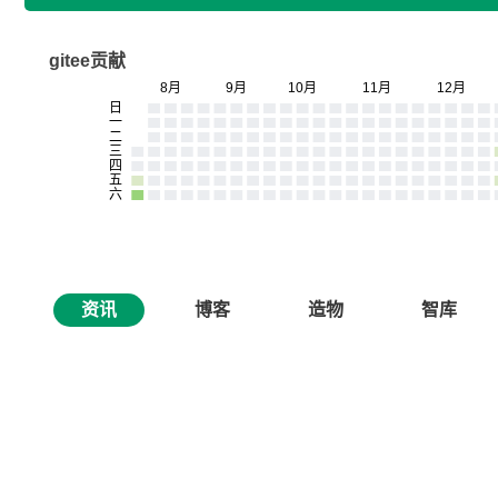
gitee贡献
资讯
博客
造物
智库