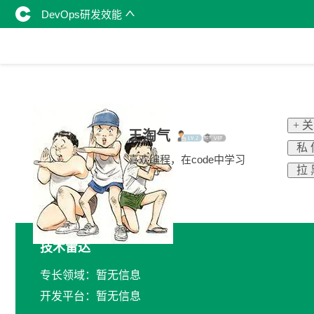
DevOps研发效能
+ 
王淘气
私 
喜欢编程，在code中学习
拉 
技术雷达
专长领域：暂无信息
开发平台：暂无信息