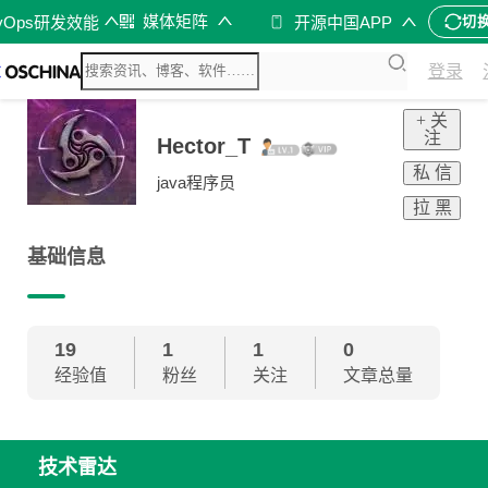
媒体矩阵
vOps研发效能
开源中国APP
切
登录
+ 关
注
Hector_T
私 信
java程序员
拉 黑
基础信息
19
1
1
0
经验值
粉丝
关注
文章总量
技术雷达