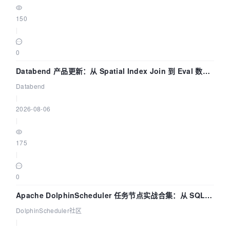
150
|
0
Databend 产品更新：从 Spatial Index Join 到 Eval 数据
管道
Databend
|
2026-08-06
|
175
|
0
Apache DolphinScheduler 任务节点实战合集：从 SQL、
DataX 到 Spark、Flink 一次配置全打通
DolphinScheduler社区
|