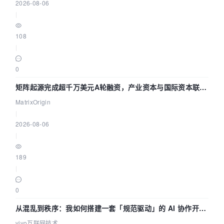
2026-08-06
|
108
|
0
矩阵起源完成超千万美元A轮融资，产业资本与国际资本联手
押注企业级AI基础设施赛道
MatrixOrigin
|
2026-08-06
|
189
|
0
从混乱到秩序：我如何搭建一套「规范驱动」的 AI 协作开发
体系
vivo互联网技术