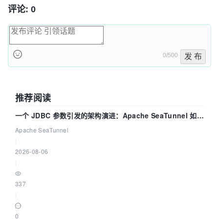
评论: 0
0/500
发 布
推荐阅读
一个 JDBC 参数引发的架构演进：Apache SeaTunnel 如何
解决数据同步中的“定时 Flush”难题
Apache SeaTunnel
|
2026-08-06
|
337
|
0