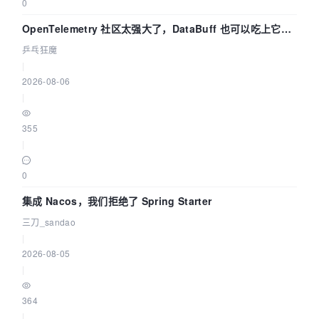
0
OpenTelemetry 社区太强大了，DataBuff 也可以吃上它的
eBPF 链路了
乒乓狂魔
|
2026-08-06
|
355
|
0
集成 Nacos，我们拒绝了 Spring Starter
三刀_sandao
|
2026-08-05
|
364
|