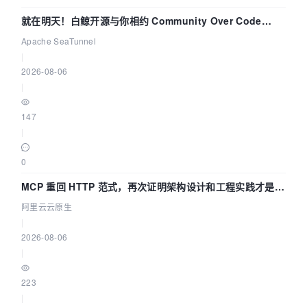
就在明天！白鲸开源与你相约 Community Over Code
Asia 2026 主题演讲！
Apache SeaTunnel
|
2026-08-06
|
147
|
0
MCP 重回 HTTP 范式，再次证明架构设计和工程实践才是稀
缺资源
阿里云云原生
|
2026-08-06
|
223
|