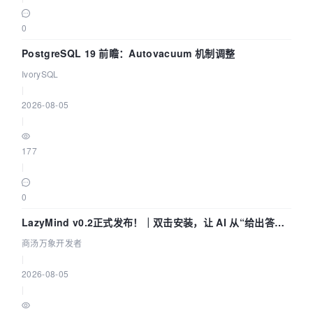
0
PostgreSQL 19 前瞻：Autovacuum 机制调整
IvorySQL
|
2026-08-05
|
177
|
0
LazyMind v0.2正式发布！｜双击安装，让 AI 从“给出答案”
走到“完成交付”
商汤万象开发者
|
2026-08-05
|