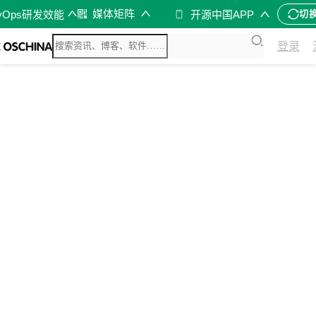
媒体矩阵
vOps研发效能
开源中国APP
切
登录