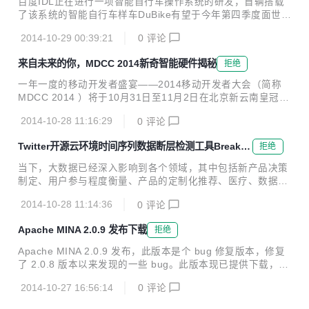
百度IDL正在进行一项智能自行车操作系统的研发，首辆搭载
本； 提升导航、面板、工具提示、按钮等控件的可访问性；
了该系统的智能自行车样车DuBike有望于今年第四季度面世。
解决了很多JavaScript和文档Bug。 关于该版本的更多详细信
难道智能自行车时代真的要到来了？百度为什么要做智能自行
息，大家可以阅读变更日志或v3.3.0...
2014-10-29 00:39:21
0
评论
车，智能自行车需要克服什么困难？ 现在的IT科技企业已不局
限于虚拟的App开发，更注重与生活较贴切的实物开发。有点
来自未来的你，MDCC 2014新奇智能硬件揭秘
拒绝
类似于Google Glass、Fitbit、360手环等等人们看得到摸得
着的东西。当然，本文并不是拿Google无人驾驶汽车和DuBik
一年一度的移动开发者盛宴——2014移动开发者大会（简称
e做比较，毕竟两者不是一个类型的项目，我只是将两个事情
MDCC 2014 ）将于10月31日至11月2日在北京新云南皇冠假
给人们的感觉拿来做个对比。 新产品出现之后难免会受到打了
日酒店隆重召开。 大会倒计时3天，大会揭秘将参加的各种新
鸡血一般的热炒，不过我个人觉得大众应该理性对待这些事
2014-10-28 11:16:29
0
评论
奇智能硬件产品，有百米加速3秒的最新双！轮！汽车，有星
物，毕竟它们还没...
球大战机器人R2D2，有续航7小时无人机.......MDCC 2014移
Twitter开源云环境时间序列数据断层检测工具Breako
拒绝
动开发者大会，欢迎一切来自未来的你！ 凌云自平衡两轮电动
utDetection
汽车 凌云自平衡两轮电动汽车，像陀螺一样保持稳定高速行驶
当下，大数据已经深入影响到各个领域，其中包括新产品决策
的电动汽车，零半径转弯，怎么也撞不翻，电池可插拔，能耗
制定、用户参与程度衡量、产品的定制化推荐、医疗、数据中
只有tesla 1/3，据创始人说下一版百米加速将达到3秒内！ 星
心效率等。 而着眼数据类型，时间序列数据无疑是非常常见的
球大战机器人R2D2 星球大战机器人R2D2， R2D2是...
2014-10-28 11:14:36
0
评论
一种形式。随着数据收集和挖掘成本的下降，包括Twitter等越
来越多的公司每天都会使用大数据技术执行数百万的度量。而
Apache MINA 2.0.9 发布下载
拒绝
在生产环境中，时间序列也常常因为内在或（和）外在的因素
而产生breakout（断层，跳跃），不幸的是，这些breakout往
Apache MINA 2.0.9 发布，此版本是个 bug 修复版本，修复
往可能会从本质上影响到用户体验或者（和）业务底线。举个
了 2.0.8 版本以来发现的一些 bug。此版本现已提供下载，更
例子，在云基础设施环境中，系统度量时间序列数据突变（类
多内容请看相关链接： * Homepage - http://mina.apache.or
似硬件故障影响等因素）可能就会对服务的可用性和性能产生
2014-10-27 16:56:14
0
评论
g/ * FAQ - http://mina.apache.org/faq.html * Testimonials -
影响。 鉴于Twitter的实时特...
http://mina.apache.org/testimonials.html * Documentation