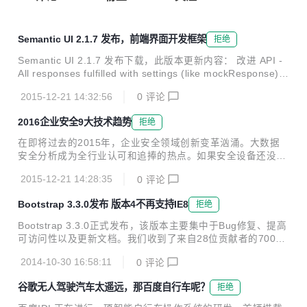
Semantic UI 2.1.7 发布，前端界面开发框架
拒绝
Semantic UI 2.1.7 发布下载，此版本更新内容： 改进 API -
All responses fulfilled with settings (like mockResponse) w
ill now receive a settings object with all values resolved. F
2015-12-21 14:32:56
0
评论
or example url will be /user/2/ and not user/{id} in the call
back. - #3466 API - API now allows the use of settings res
2016企业安全9大技术趋势
拒绝
ponse and responseAs...
在即将过去的2015年，企业安全领域创新变革汹涌。大数据
安全分析成为全行业认可和追捧的热点。如果安全设备还没有
贴上“大数据”的标签，似乎就有点落伍了。获得更多威胁情报
2015-12-21 14:28:35
0
评论
源支持，让安全设备更智能，增加安全设备间的协同，构建立
体协同的纵深防御模式，成为很多安全厂商探索的方向。 1、
Bootstrap 3.3.0发布 版本4不再支持IE8
拒绝
威胁情报继续升温 2015年威胁情报受到热捧，预计2016年威
胁情报需求将持续升温。2015年，360公司以90多亿样本、数
Bootstrap 3.3.0正式发布，该版本主要集中于Bug修复、提高
万亿条防护日志和数十亿DNS解析记录、国内最大的漏洞库等
可访问性以及更新文档。我们收到了来自28位贡献者的700多
海量数据为基础，在国内建成首个威胁情报中心，并开始商
次提交。 其中值得关注的特性有： 添加少量的Less变量，以
用。安全威胁情报创业企业—-微步在线则完成千万元天使轮
2014-10-30 16:58:11
0
评论
便于进行定制； 删除了进度条在低百分比时的变化； 移除了
融资。很多安全厂商都表示将会为自己的安...
所有的translate3d实例，原因是它们会提高重绘性能，并且还
谷歌无人驾驶汽车太遥远，那百度自行车呢？
拒绝
会增加一些跨浏览器Bug； 添加变换来提升转盘在现代浏览器
下的性能； 更新Normalize.css和H5BP打印样式到最新版