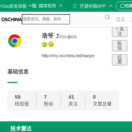
媒体矩阵
vOps研发效能
开源中国APP
切
登录
+ 关
注
浩爷
私
信
http://my.oschina.net/haoye
拉
黑
基础信息
59
7
41
0
经验值
粉丝
关注
文章总量
技术雷达