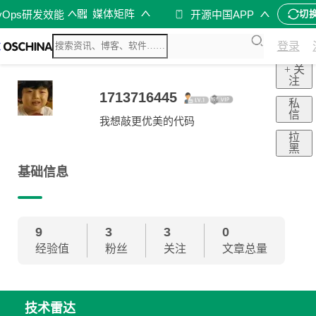
媒体矩阵
vOps研发效能
开源中国APP
切
登录
+ 关
注
1713716445
私
信
我想敲更优美的代码
拉
黑
基础信息
9
3
3
0
经验值
粉丝
关注
文章总量
技术雷达