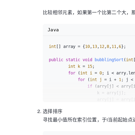
比较相邻元素，如果第一个比第二个大，
Java
int
[] array = {
10
,
13
,
12
,
8
,
11
,
6
};

public
static
void
bubblingSort
(
int
int
k
=
15
;

for
 (
int
i
=
0
; i < arry.len
for
 (
int
j
=
 i + 
1
; j <
if
 (arry[j] < arry[i
                    k = arry[j];

                    arry[j] = arry[i];

                    arry[i] = k;

选择排序
                }

寻找最小值所在索引位置，于i当前起始点
            }

        }

}