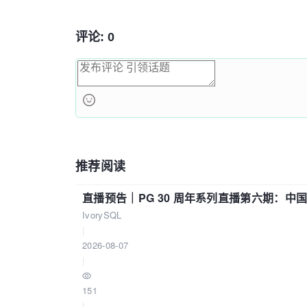
	}

private
 Node root;

评论: 0
public
void
add
(
String name
if
 (root == 
null
) {

			root = 
new
 
		} 
else
 {

			root.
add
(nam
		}

	}

推荐阅读
public
void
del
(
String name
直播预告｜PG 30 周年系列直播第六期：
if
 (root.getName().
			root = root.getNext();

IvorySQL
		} 
else
 {

|
			root.del(name);

2026-08-07
		}

|
	}

151
public
void
print
()
{

|