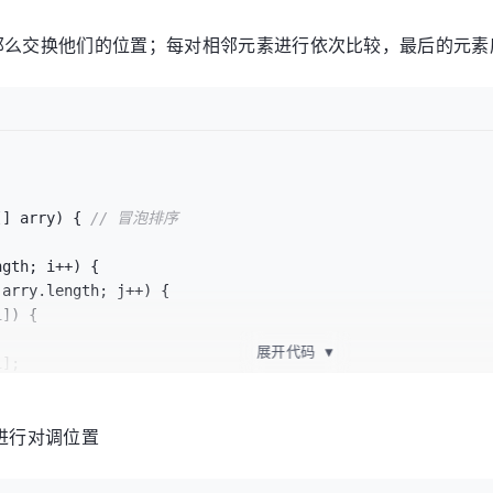
那么交换他们的位置；每对相邻元素进行依次比较，最后的元素
[] arry)
 { 
// 冒泡排序
gth; i++) {

 arry.length; j++) {

]) {

展开代码
▼
进行对调位置