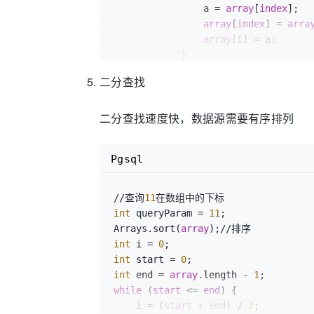
                a = 
array
[
index
];

array
[
index
] = 
arra
array
[i] = a;

            }

        }

二分查找
        sortArray(
array
,
index
 + 
1
);

    }

二分查找速度快，数据源需要有序排列
return
array
;

System
.
out
.println(sortArray(
array
,
Pgsql
//查询
11
int
 queryParam = 
11
;

Arrays.sort(
array
int
 i = 
0
int
 start = 
0
int
 end = 
array
.length - 
1
while
 (
start
 <= 
end
) {

    i = (
start
 + 
end
) / 
2
;
