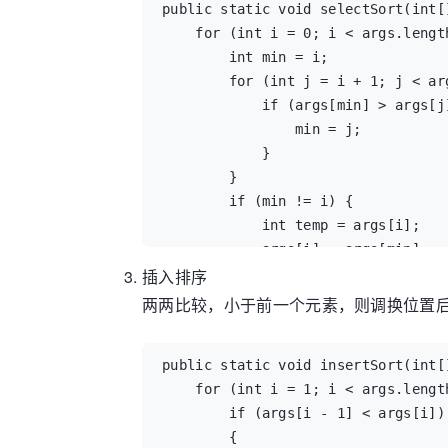
public static void selectSort(in
    for (int i = 0; i < args.length - 1; i++) {

        int min = i;

        for (int j = i + 1; j < args.length; j++) {

            if (args[min] > args[j]) {

                min = j;

            }

        }

        if (min != i) {

            int temp = args[i];

            args[i] = args[min];

插入排序
            args[min] = temp;

        }

两两比较，小于前一个元素，则调换位置
    }

}
public static void insertSort(int[]
    for (int i = 1; i < args.length; i++) {

        if (args[i - 1] < args[i])

        {
