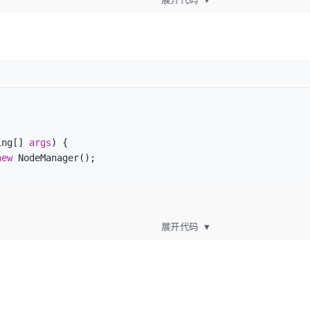
){

){

ing[] 
args
)
 {

new
 NodeManager();

展开代码
▼