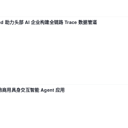
t.getName());

!= 
null
) {

d 助力头部 AI 企业构建全链路 Trace 数据管道


name
)
{

name;

地商用具身交互智能 Agent 应用
ring name
)
{

null
){

ext = 
new
 Node(name);

xt.
add
(name);
