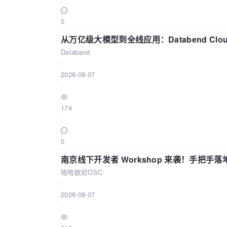
		System.
out
.print(roo
if
 (root.getNext() 
0
			root.getNext().print();

从万亿级大模型到全线应用：Databend Clou
		}

Databend
	}

|
2026-08-07
class
Node
{

|
private
 String name;
private
 Node next;

174
|
public
Node
(
String 
this
.name = 
0
		}

南京线下开发者 Workshop 来袭！手把手落
private
void
add
(
St
哈哈欧尼OSC
if
(next == 
|
				n
2026-08-07
			} 
else
 {

|
				ne
			}
