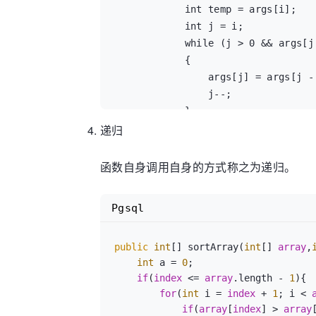
            int temp = args[i];

            int j = i;

            while (j > 0 && args[j - 1] < temp)

            {

                args[j] = args[j - 1];

                j--;

            }

递归
            args[j] = temp;

        }

    }

函数自身调用自身的方式称之为递归。
}
Pgsql
public
int
[] sortArray(
int
[] 
array
,
int
 a = 
0
;

if
(
index
 <= 
array
.length - 
1
){

for
(
int
 i = 
index
 + 
1
; i < 
if
(
array
[
index
] > 
array