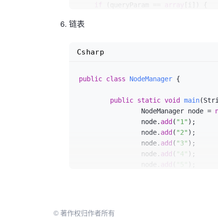
if
 (queryParam == 
array
[i]) {

System
.
out
.println(i);

链表
        break;

    } 
else
if
 (queryParam < 
array
[i]
        end = i;

Csharp
    } 
else
if
 (queryParam > 
array
[i]
        start = i;

public
class
NodeManager
 {

    }

}
public
static
void
main
(
Str
		NodeManager node = 
		node.
add
(
"1"
);

		node.
add
(
"2"
);

		node.
add
(
"3"
);

		node.
add
(
"4"
);

		node.
add
(
"5"
);

		node.del(
"3"
);

		node.print();

© 著作权归作者所有