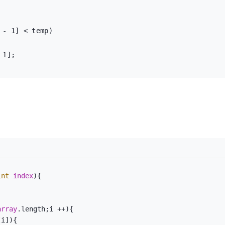
int
index
){

array
.length;i ++){

[i]){
