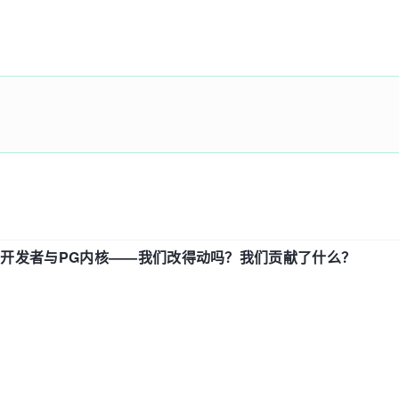
)
{

Node(name);

e);

)
{

中国开发者与PG内核——我们改得动吗？我们贡献了什么？
equals
(name)) {
