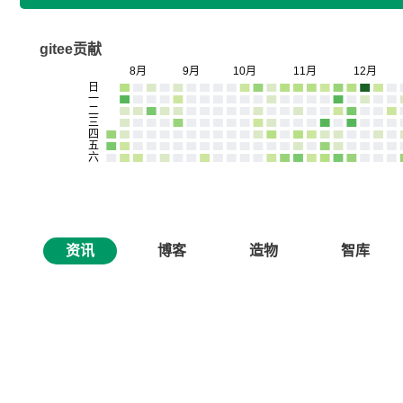
gitee贡献
资讯
博客
造物
智库