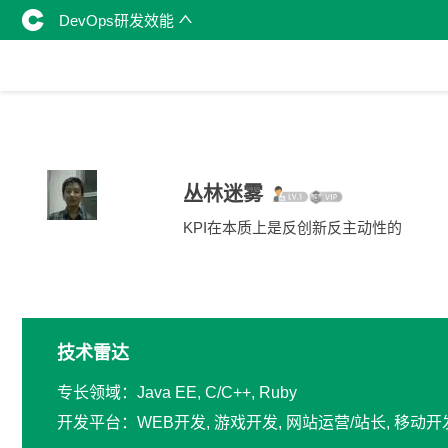
DevOps研发效能
丛林迷雾
KPI在本质上是反创新反主动性的
技术雷达
专长领域：Java EE, C/C++, Ruby
开发平台：WEB开发, 游戏开发, 网站运营/站长, 移动