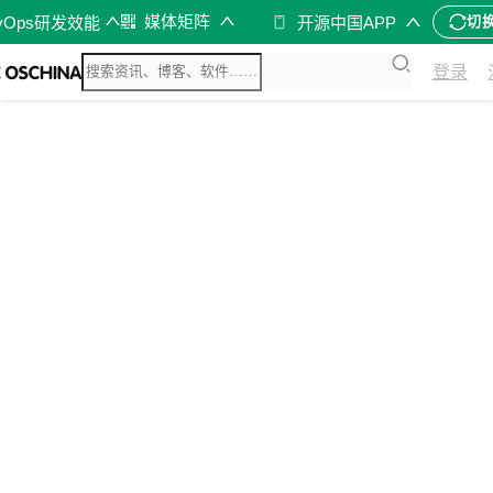
媒体矩阵
vOps研发效能
开源中国APP
切
登录