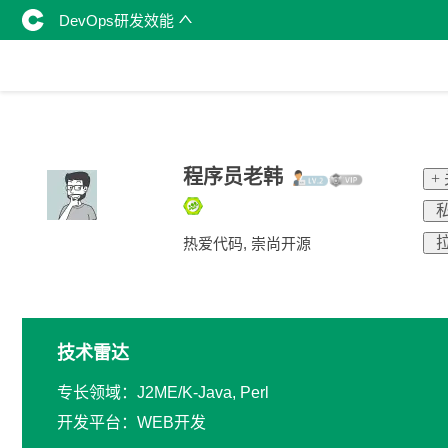
DevOps研发效能
程序员老韩
+
私
拉
热爱代码, 崇尚开源
技术雷达
专长领域：J2ME/K-Java, Perl
开发平台：WEB开发