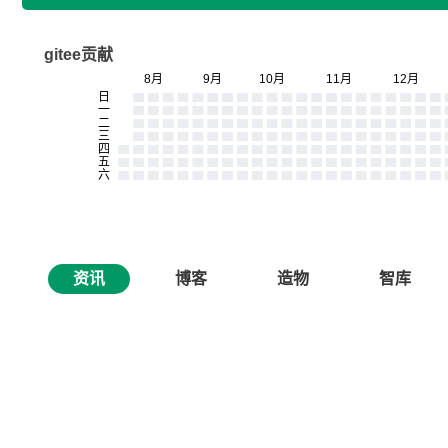
gitee贡献
资讯
博客
造物
智库