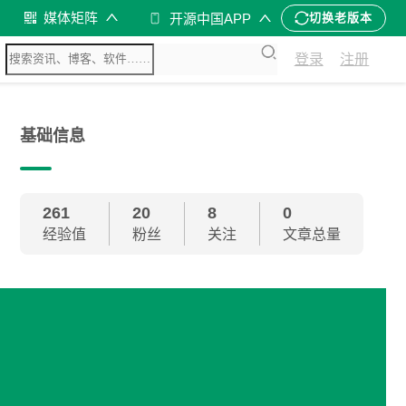
媒体矩阵
开源中国APP
切换老版本
登录
注册
基础信息
261
20
8
0
经验值
粉丝
关注
文章总量