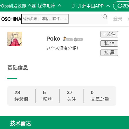
媒体矩阵
vOps研发效能
开源中国APP
切
登录
+ 关注
Poko
私 信
这个人没有介绍！
拉 黑
基础信息
28
5
37
0
经验值
粉丝
关注
文章总量
技术雷达