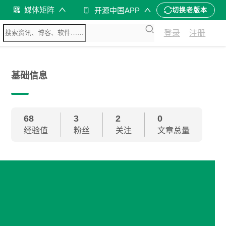
媒体矩阵
开源中国APP
切换老版本
登录
注册
基础信息
68
3
2
0
经验值
粉丝
关注
文章总量