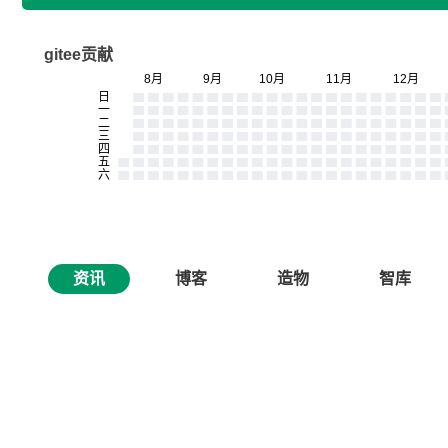
gitee贡献
资讯
博客
造物
智库