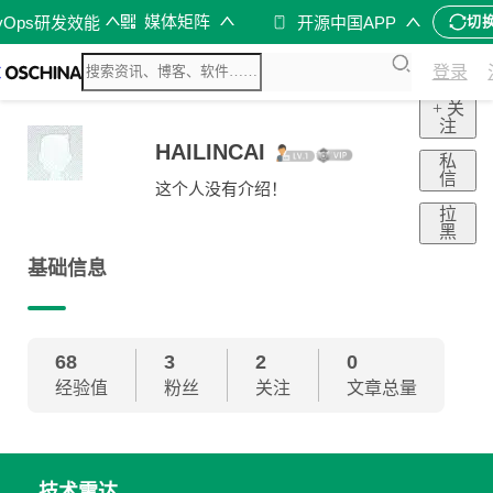
媒体矩阵
vOps研发效能
开源中国APP
切
登录
+ 关
注
HAILINCAI
私
信
这个人没有介绍！
拉
黑
基础信息
68
3
2
0
经验值
粉丝
关注
文章总量
技术雷达