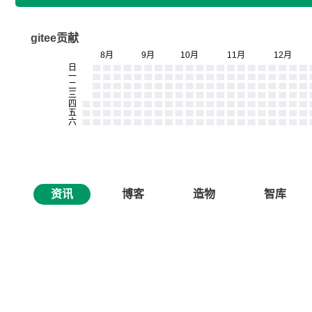
gitee贡献
资讯
博客
造物
智库