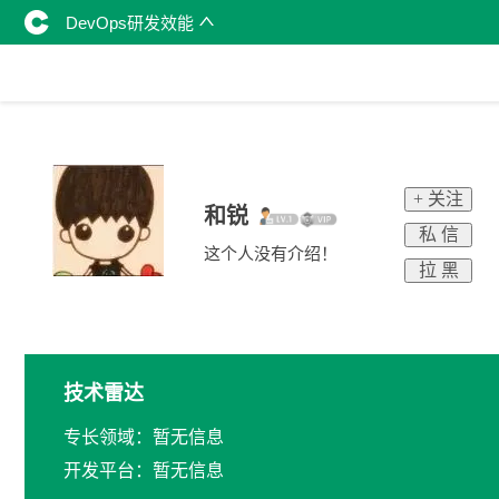
DevOps研发效能
+ 关注
和锐
私 信
这个人没有介绍！
拉 黑
技术雷达
专长领域：暂无信息
开发平台：暂无信息