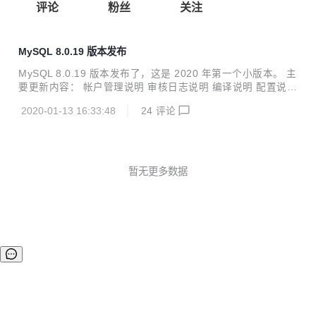
评论
粉丝
关注
MySQL 8.0.19 版本发布
MySQL 8.0.19 版本发布了，这是 2020 年第一个小版本。 主
要更新内容： 帐户管理说明 审核日志说明 编译说明 配置说明
弃用和移除说明 错误处理 功能和操作员注意事项 INFORMAT
2020-01-13 16:33:48
24
评论
ION_SCHEMA注意 钥匙圈注意事项 记录笔记 包装注意事项
SQL语法说明 sys架构说明 线程池注释 X插件说明 添加或更
改功能 修正错误 更新说明：https://dev.mysql.com/doc/reln
otes/mysql/8.0/en/news-8-0-19.html
暂无更多数据