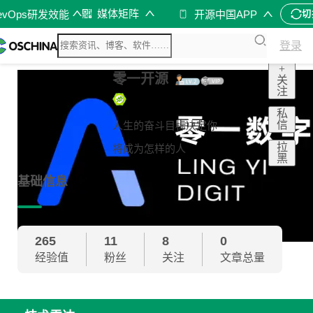
媒体矩阵
evOps研发效能
开源中国APP
切
登录
+
零一开源
关
注
私
信
人生的奋斗目标决定你
拉
将成为怎样的人
黑
基础信息
265
11
8
0
经验值
粉丝
关注
文章总量