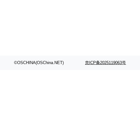
©OSCHINA(OSChina.NET)
京ICP备2025119063号