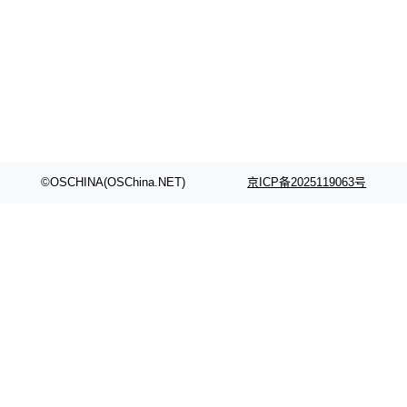
©OSCHINA(OSChina.NET)
京ICP备2025119063号