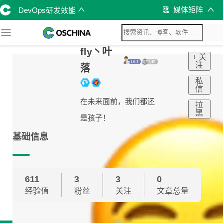
媒体矩阵
DevOps研发效能
fly丶叶
+ 关
注
落
私
信
在未来面前，我们都还
拉
黑
是孩子！
基础信息
611
3
3
0
经验值
粉丝
关注
文章总量