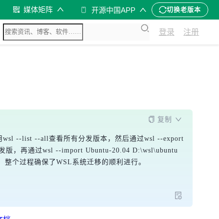
媒体矩阵
开源中国APP
切换老版本
登录
注册
复制
用
wsl --list --all
查看所有分发版本，然后通过
wsl --export 
发版，再通过
wsl --import Ubuntu-20.04 D:\wsl\ubuntu 
件。整个过程确保了WSL系统迁移的顺利进行。