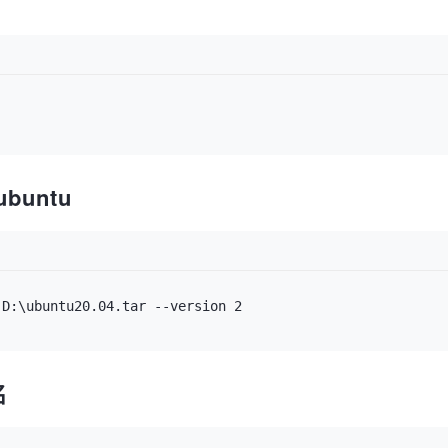
buntu
名