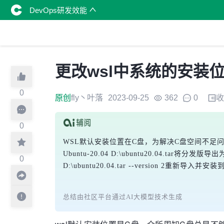
DevOps研发效能
更改wsl中系统的安装
0
原创
fly丶叶落
2023-09-25
362
0
收
0
WSL默认安装位置在C盘，为解决C盘空间不足
Ubuntu-20.04 D:\ubuntu20.04.tar
将分发版导出为
0
D:\ubuntu20.04.tar --version 2
重新导入并安装到
总结由社区平台通过AI大模型技术生成