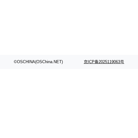
©OSCHINA(OSChina.NET)
京ICP备2025119063号