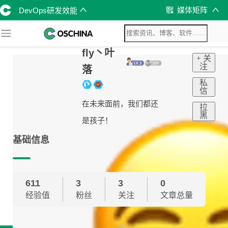
媒体矩阵
DevOps研发效能
fly丶叶
+ 关
注
落
私
信
在未来面前，我们都还
拉
黑
是孩子！
基础信息
611
3
3
0
经验值
粉丝
关注
文章总量