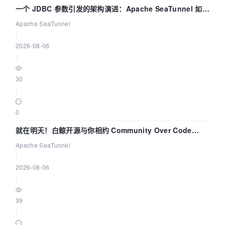
一个 JDBC 参数引发的架构演进：Apache SeaTunnel 如何
解决数据同步中的“定时 Flush”难题
Apache SeaTunnel
|
2026-08-06
|
30
|
0
就在明天！白鲸开源与你相约 Community Over Code
Asia 2026 主题演讲！
Apache SeaTunnel
|
2026-08-06
|
39
|