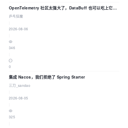
OpenTelemetry 社区太强大了，DataBuff 也可以吃上它的
eBPF 链路了
乒乓狂魔
|
2026-08-06
|
346
|
0
集成 Nacos，我们拒绝了 Spring Starter
三刀_sandao
|
2026-08-05
|
325
|