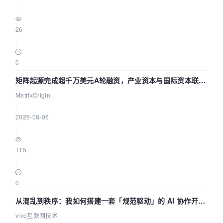
|
26
|
0
矩阵起源完成超千万美元A轮融资，产业资本与国际资本联手
押注企业级AI基础设施赛道
MatrixOrigin
|
2026-08-06
|
115
|
0
从混乱到秩序：我如何搭建一套「规范驱动」的 AI 协作开发
体系
vivo互联网技术