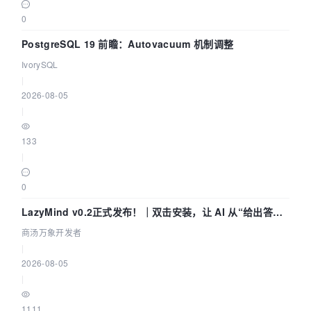
0
PostgreSQL 19 前瞻：Autovacuum 机制调整
IvorySQL
|
2026-08-05
|
133
|
0
LazyMind v0.2正式发布！｜双击安装，让 AI 从“给出答案”
走到“完成交付”
商汤万象开发者
|
2026-08-05
|
1111