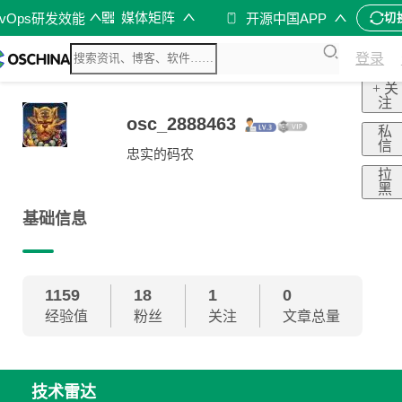
媒体矩阵
evOps研发效能
开源中国APP
切
登录
+ 关
注
osc_2888463
私
信
忠实的码农
拉
黑
基础信息
1159
18
1
0
经验值
粉丝
关注
文章总量
技术雷达