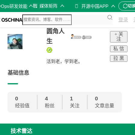
媒体矩阵
vOps研发效能
开源中国APP
切
登录
圆角人
+ 关
注
生
私 信
拉 黑
活到老，学到老。
基础信息
0
4
1
0
经验值
粉丝
关注
文章总量
技术雷达