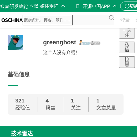
媒体矩阵
vOps研发效能
开源中国APP
切
登录
+ 关
注
greenghost
私
信
这个人没有介绍！
拉
黑
基础信息
321
4
1
1
经验值
粉丝
关注
文章总量
技术雷达