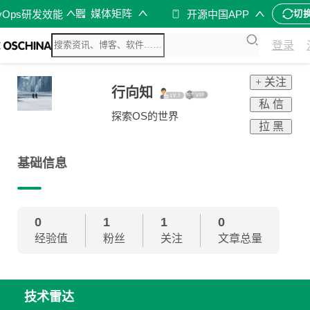
媒体矩阵
vOps研发效能
开源中国APP
切
登录
+ 关注
行向知
私 信
探索OS的世界
拉 黑
基础信息
0
1
1
0
经验值
粉丝
关注
文章总量
技术雷达