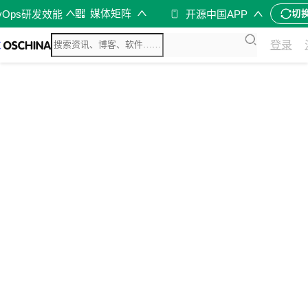
媒体矩阵
vOps研发效能
开源中国APP
切
登录