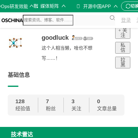
媒体矩阵
vOps研发效能
开源中国APP
切
登录
+ 关
注
goodluck
私
这个人相当懒，啥也不想
信
写……！
拉
黑
基础信息
128
7
3
0
经验值
粉丝
关注
文章总量
技术雷达