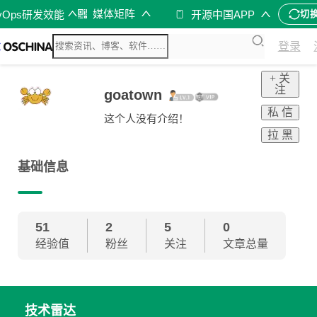
媒体矩阵
vOps研发效能
开源中国APP
切
登录
+ 关
注
goatown
私 信
这个人没有介绍！
拉 黑
基础信息
51
2
5
0
经验值
粉丝
关注
文章总量
技术雷达