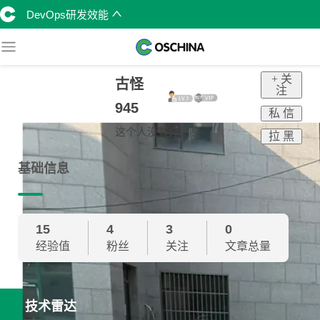
DevOps研发效能
+ 关
古怪
注
945
私 信
这个人没有介绍！
拉 黑
基础信息
15
4
3
0
经验值
粉丝
关注
文章总量
技术雷达