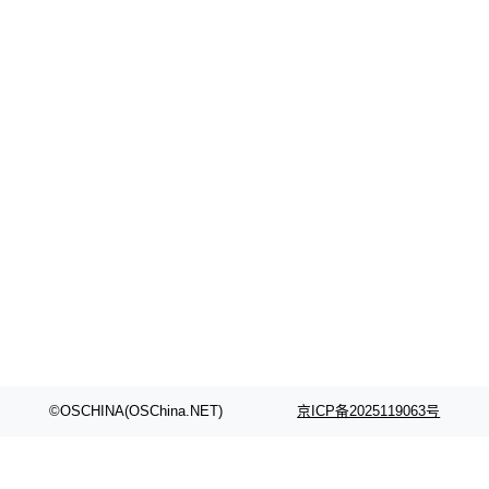
©OSCHINA(OSChina.NET)
京ICP备2025119063号