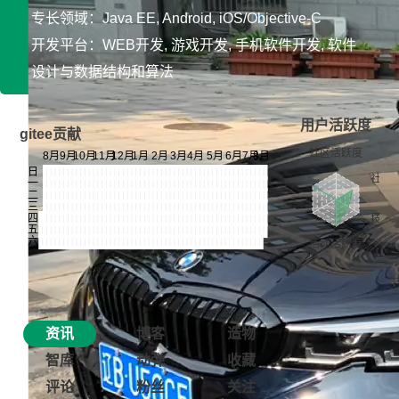
专长领域：Java EE, Android, iOS/Objective-C
开发平台：WEB开发, 游戏开发, 手机软件开发, 软件
设计与数据结构和算法
用户活跃度
gitee贡献
资讯
博客
造物
智库
动弹
收藏
评论
粉丝
关注