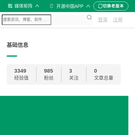
媒体矩阵
开源中国APP
切换老版本
登录
注册
基础信息
3349
985
3
0
经验值
粉丝
关注
文章总量