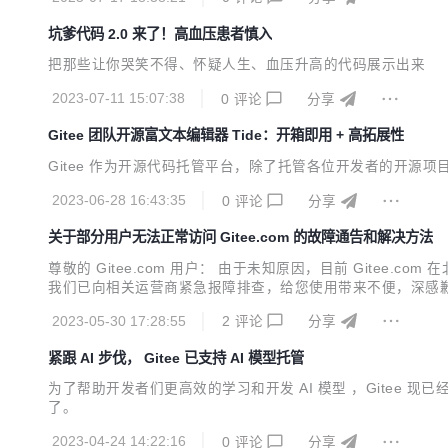
在未登录状态下访问 GitHub 时遇到 403 拒绝访...
坑爹代码 2.0 来了！高血压患者慎入
把那些让你哭笑不得、怀疑人生、血压升高的代码展示出来
2023-07-11 15:07:38
0
评论
分享
Gitee 团队开源富文本编辑器 Tide：开箱即用 + 高拓展性
Gitee 作为开源代码托管平台，除了托管各位开发者的开源项目外
2023-06-28 16:43:35
0
评论
分享
关于部分用户无法正常访问 Gitee.com 的故障通告和解决方法
尊敬的 Gitee.com 用户： 由于未知原因，目前 Gite
我们已向相关运营商紧急报障排查，给您使用带来不便，深感歉意。 您
14 DNS: 114.114.114.114 阿里云公共 DNS：223.5.5.5 
2023-05-30 17:28:55
2
评论
分享
紧跟 AI 步伐， Gitee 已支持 AI 模型托管
为了帮助开发者们更高效的学习和开发 AI 模型 ，Gitee 现已
了。
2023-04-24 14:22:16
0
评论
分享