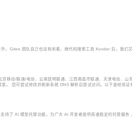
，Gitee 团队自己也没有闲着，继代码搜索工具 Kooder 后，我们
e.com 在北京移动/联通/电信、云南昆明联通、江西南昌市联通、天津电信
可尝试修改并刷新系统 DNS 解析后尝试访问。以下是经验证有效可用的公共
/ 223.6.6.6 谷歌公共 DNS：8.8.8.8 / 8.8.4.4 由于运营商渠道反馈周期
经支持了 AI 模型托管功能，为广大 AI 开发者提供高速稳定的托管服务 