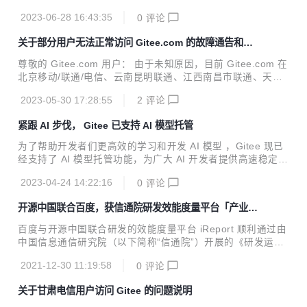
后，我们又在最近开源了开源富文本编辑器 Tide
2023-06-28 16:43:35
0
评论
关于部分用户无法正常访问 Gitee.com 的故障通告和解
决方法
尊敬的 Gitee.com 用户： 由于未知原因，目前 Gitee.com 在
北京移动/联通/电信、云南昆明联通、江西南昌市联通、天津
电信、山东电信等运营商网络 DNS 解析存在异常，解析故障
2023-05-30 17:28:55
2
评论
原因未明，我们已向相关运营商紧急报障排查，给您使用带来
不便，深感歉意。 您可尝试修改并刷新系统 DNS 解析后尝试
紧跟 AI 步伐， Gitee 已支持 AI 模型托管
访问。以下是经验证有效可用的公共 DNS 参考： 百度公共 D
NS：180.76.76.76 114 DNS: 114.114.114.114 阿里云公共
为了帮助开发者们更高效的学习和开发 AI 模型 ，Gitee 现已
DNS：223.5.5.5 / 223.6.6.6 谷歌公共 DNS：8.8.8.8 / 8.8.
经支持了 AI 模型托管功能，为广大 AI 开发者提供高速稳定的
4.4 由于运营商渠道反馈周期较长，为加...
托管服务 ，现在除了代码之外，你也可以在 Gitee 托管自己
2023-04-24 14:22:16
0
评论
的 AI 模型了。
开源中国联合百度，获信通院研发效能度量平台「产业推
广级」标准评估
百度与开源中国联合研发的效能度量平台 iReport 顺利通过由
中国信息通信研究院（以下简称“信通院”）开展的《研发运营
一体化（DevOps）通用效能度量模型-系统平台和工具》平台
2021-12-30 11:19:58
0
评论
产业推广级评估。
关于甘肃电信用户访问 Gitee 的问题说明