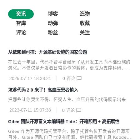
资讯
博客
造物
智库
动弹
收藏
评论
粉丝
关注
从依赖到可控：开源基础设施的国家命题
在过去十年里，代码托管平台经历了从开发工具向基础设施的
演化。不仅仅是开发者日常协作的载体，更成为支撑科研、产
业、信创工程和开源生态建设的根本平台。 随着国家数字化战
2025-07-17 18:38:21
0
评论
略的深入推进，“代码平台是否自主可控”这一问题，已从技术
议题上升为现实战略问题。平台的稳定性、安全性、治理权，
坑爹代码 2.0 来了！高血压患者慎入
决定了其能否承担长期、关键的系统角色。 Gitee 正是在这一
战略背景下，逐步从代码协作平台走向国家级开源基础设施的
把那些让你哭笑不得、怀疑人生、血压升高的代码展示出来
定位。而这一趋势的现实依据，也在最近的一次广泛关注的事
件中被进一步印证。 GitHub 403 事件说明了什么 2025年4月
2023-07-11 15:07:38
0
评论
12日晚起，中国大陆部分用户在未登录状态下访问 GitHub 时
遇到 403 拒绝访...
Gitee 团队开源富文本编辑器 Tide：开箱即用 + 高拓展性
Gitee 作为开源代码托管平台，除了托管各位开发者的开源项
目外，Gitee 团队自己也没有闲着，继代码搜索工具 Kooder