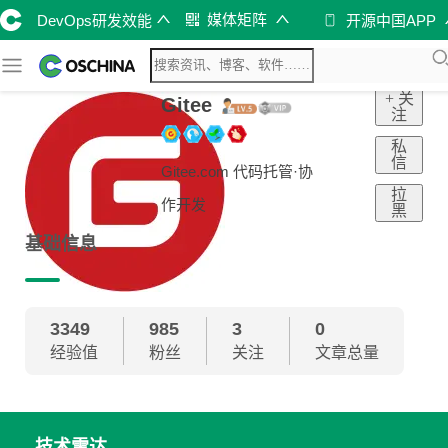
媒体矩阵
DevOps研发效能
开源中国APP
+ 关
Gitee
注
私
信
Gitee.com 代码托管·协
拉
作开发
黑
基础信息
3349
985
3
0
经验值
粉丝
关注
文章总量
技术雷达