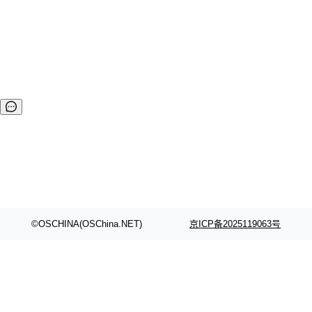
©OSCHINA(OSChina.NET)
京ICP备2025119063号