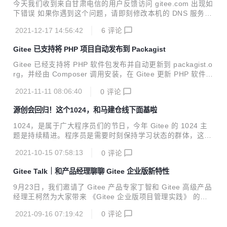
今天我们收到来自甘肃电信的用户反馈访问 gitee.com 出现如
下错误 如果你遇到这个问题，请即刻修改本机的 DNS 服务器
为： 223.5.5.5 和 223.6.6.6 或者 114.114.114.114 等公共
2021-12-17 14:56:42
6
评论
DNS 服务器即可恢复。 其他地方的用户如果也遇到相同问
题，解决方法一样。 我们正在跟当地运营商联系处理该问题。
Gitee 已支持将 PHP 项目自动发布到 Packagist
Gitee 运维团队 2021-12-17
Gitee 已经支持将 PHP 软件包发布并自动更新到 packagist.o
rg，并经由 Composer 调用安装，在 Gitee 更新 PHP 软件包
的操作变得更加顺滑流畅。
2021-11-11 08:06:40
0
评论
源创会回归！这个1024，和马建仓线下面基啦
1024，是属于广大程序员们的节日，今年 Gitee 的 1024 主
题是持续精进。程序员是需要时刻保持学习状态的群体，这样
才能不断跟上技术的进步，维持自己高水平的专业能力，我们
2021-10-15 07:58:13
0
评论
希望和程序员们一起，保持一颗谦虚奋进的心，在这个 1024
一起 <持续精进>。
Gitee Talk｜和产品经理聊聊 Gitee 企业版新特性
9月23日，我们邀请了 Gitee 产品专家丁智和 Gitee 高级产品
经理王柯然为大家带来 《Gitee 企业版项目管理实践》 的分
享，为您带来高效便捷的项目管理全新功能。
2021-09-16 07:19:42
0
评论