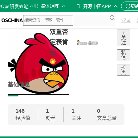
媒体矩阵
vOps研发效能
开源中国APP
切
登录
双重否
+
关
定表肯
注
定
私
信
拉
黑
1.01ⁿ
基础信息
146
1
1
0
经验值
粉丝
关注
文章总量