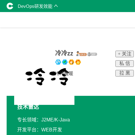
DevOps研发效能
冷冷zz
+ 关注
私 信
拉 黑
冷冷暖暖
技术雷达
专长领域：J2ME/K-Java
开发平台：WEB开发