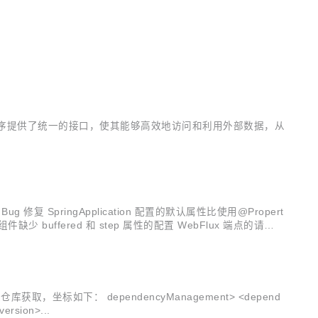
AI 应用程序提供了统一的接口，使其能够高效地访问和利用外部数据，从
le: Bug 修复 SpringApplication 配置的默认属性比使用@Propert
件缺少 buffered 和 step 属性的配置 WebFlux 端点的请求调
，坐标如下： dependencyManagement> <depend
ency> <groupId>org.springframework.cloud</groupId> <artifactId>spring-cloud-dependencies</artifactId> <version>...