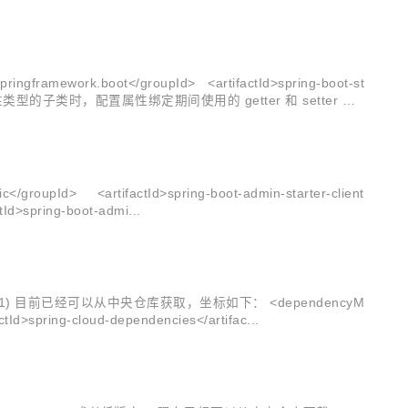
work.boot</groupId> <artifactId>spring-boot-st
Id> <artifactId>spring-boot-admin-starter-client
d> <artifactId>spring-boot-admi...
loud 2021) 目前已经可以从中央仓库获取，坐标如下： <dependencyM
ing-cloud-dependencies</artifac...