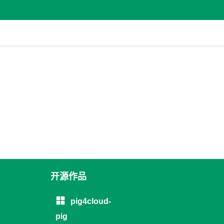
开源作品
pig4cloud-
pig