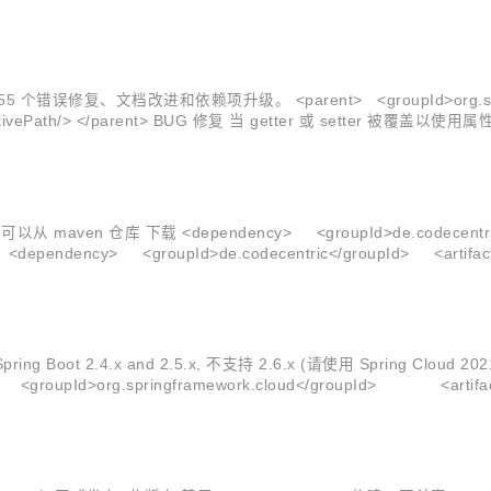
个错误修复、文档改进和依赖项升级。 <parent> <groupId>org.springframe
属性类型的子类时，配置属性绑定期间使用的 getter 和 setter 会
en 仓库 下载 <dependency> <groupId>de.codecentric</group
</artifactId> <version>2.5.5</version> </dependency> <dependency> <groupId>de.codecentric</groupI
ing Boot 2.4.x and 2.5.x, 不支持 2.6.x (请使用 Spring C
d>org.springframework.cloud</groupId> <artifactId>spr