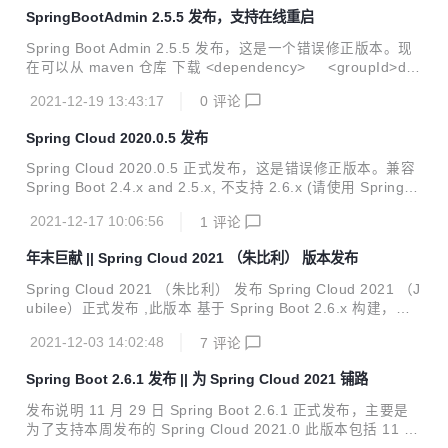
n> <relativePath/> </parent> BUG 修复 当 getter 或 sette
SpringBootAdmin 2.5.5 发布，支持在线重启
r 被覆盖以使用属性类型的子类时，配置属性绑定期间使用的
getter 和 setter 会有所不...
Spring Boot Admin 2.5.5 发布，这是一个错误修正版本。现
在可以从 maven 仓库 下载 <dependency> <groupId>de.
codecentric</groupId> <artifactId>spring-boot-admin-st
2021-12-19 13:43:17
0
评论
arter-client</artifactId> <version>2.5.5</version> </de
pendency> <dependency> <groupId>de.codecentric</
Spring Cloud 2020.0.5 发布
groupId> <artifactId>spring-boot-admi...
Spring Cloud 2020.0.5 正式发布，这是错误修正版本。兼容
Spring Boot 2.4.x and 2.5.x, 不支持 2.6.x (请使用 Spring C
loud 2021) 目前已经可以从中央仓库获取，坐标如下： <dep
2021-12-17 10:06:56
1
评论
endencyManagement> <dependencies> <depend
ency> <groupId>org.springframework.cloud</grou
年末巨献 || Spring Cloud 2021 （朱比利） 版本发布
pId> <artifactId>spring-cloud-dependencies</artif
ac...
Spring Cloud 2021 （朱比利） 发布 Spring Cloud 2021 （J
ubilee）正式发布 ,此版本 基于 Spring Boot 2.6.x 构建，不
兼容 SpringBoot 2.5.x 或者低版本。 现在已经可以从中央仓
2021-12-03 14:02:48
7
评论
库下载 <dependency> <groupId>org.springframewor
k.cloud</groupId> <artifactId>spring-cloud-dependenci
Spring Boot 2.6.1 发布 || 为 Spring Cloud 2021 铺路
es</artifactId> <version>2021.0.0</version> <type>p
om</typ...
发布说明 11 月 29 日 Spring Boot 2.6.1 正式发布，主要是
为了支持本周发布的 Spring Cloud 2021.0 此版本包括 11 个