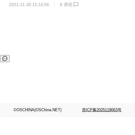
错误修复和文档改进。 :beetle: 修复 模式分析 PatternParse
2021-11-30 15:10:56
5
评论
Exception 的操作消息中的 matching-strategy 属性的名称不
正确#28839 修复 ErrorPageSecurityFilter 部署到 Servlet 3.
1 的兼容问题 #28790 QuartzDataSourceScriptDatabaseIni
tiializer 不提供 MariaDB #28779的映射 "test" ...
©OSCHINA(OSChina.NET)
京ICP备2025119063号