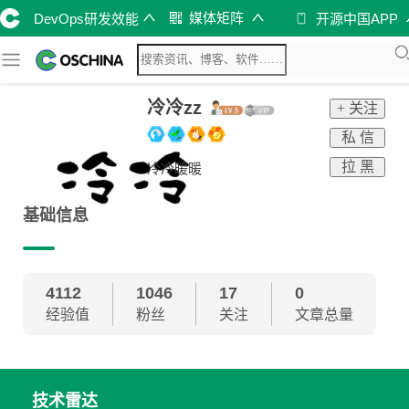
媒体矩阵
DevOps研发效能
开源中国APP
冷冷zz
+ 关注
私 信
拉 黑
冷冷暖暖
基础信息
4112
1046
17
0
经验值
粉丝
关注
文章总量
技术雷达