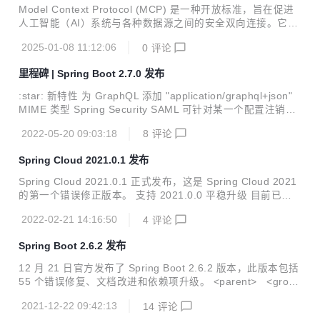
Model Context Protocol (MCP) 是一种开放标准，旨在促进
人工智能（AI）系统与各种数据源之间的安全双向连接。它为
AI 应用程序提供了统一的接口，使其能够高效地访问和利用外
2025-01-08 11:12:06
0
评论
部数据，从而取代了以往需要为每个数据源定制集成的复杂做
法。
里程碑 | Spring Boot 2.7.0 发布
:star: 新特性 为 GraphQL 添加 "application/graphql+json"
MIME 类型 Spring Security SAML 可针对某一个配置注销策
略 :beetle: Bug 修复 SpringApplication 配置的默认属性比使
2022-05-20 09:03:18
8
评论
用@PropertySource 3 配置的属性具有更高的优先级 WebCli
ent 记录指标时失败导致请求失败#31089 Artemis 依赖管理
Spring Cloud 2021.0.1 发布
不完整#31079 Statsd 组件缺少 buffered 和 step 属性的配置
WebFlux 端点的请求调试日志记录格式化为字符串方便阅读
Spring Cloud 2021.0.1 正式发布，这是 Spring Cloud 2021
@ConditionalOn...
的第一个错误修正版本。 支持 2021.0.0 平稳升级 目前已经
可以从中央仓库获取，坐标如下： dependencyManagement
2022-02-21 14:16:50
4
评论
> <dependencies> <dependency> <groupId>org.springfra
mework.cloud</groupId> <artifactId>spring-cloud-depend
Spring Boot 2.6.2 发布
encies</artifactId> <version>...
12 月 21 日官方发布了 Spring Boot 2.6.2 版本，此版本包括
55 个错误修复、文档改进和依赖项升级。 <parent> <group
Id>org.springframework.boot</groupId> <artifactId>sprin
2021-12-22 09:42:13
14
评论
g-boot-starter-parent</artifactId> <version>2.6.2</versio