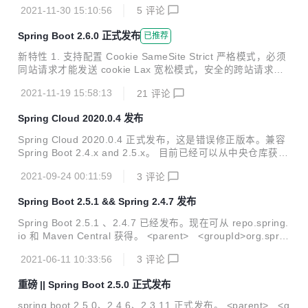
错误修复和文档改进。 :beetle: 修复 模式分析 PatternParse
2021-11-30 15:10:56
5
评论
Exception 的操作消息中的 matching-strategy 属性的名称不
正确#28839 修复 ErrorPageSecurityFilter 部署到 Servlet 3.
Spring Boot 2.6.0 正式发布
已推荐
1 的兼容问题 #28790 QuartzDataSourceScriptDatabaseIni
tiializer 不提供 MariaDB #28779的映射 "test" ...
新特性 1. 支持配置 Cookie SameSite Strict 严格模式，必须
同站请求才能发送 cookie Lax 宽松模式，安全的跨站请求可
以发送 cookie None 禁止 SameSite 限制，必须配合 Secure
2021-11-19 15:58:13
21
评论
一起使用（浏览器最后的坚持） 2. Reactive Session 个性化
当前版本可以动态配置 reactive session 的有效期 server.rea
Spring Cloud 2020.0.4 发布
ctive.session.timeout=30 3. 支持自定义脱敏规则 关于 Sprin
gBoot 端点敏感数据脱敏，之前在文章 Spring Boot 2.3 新特
Spring Cloud 2020.0.4 正式发布，这是错误修正版本。兼容
配置文件属性跟踪 ，简单讲是...
Spring Boot 2.4.x and 2.5.x。 目前已经可以从中央仓库获
取，坐标如下： <dependencyManagement> <dependen
2021-09-24 00:11:59
3
评论
cies> <dependency> <groupId>org.springfra
mework.cloud</groupId> <artifactId>spring-cloud-
Spring Boot 2.5.1 && Spring 2.4.7 发布
dependencies</artifactId> <version>2020.0.4...
Spring Boot 2.5.1 、2.4.7 已经发布。现在可从 repo.spring.
io 和 Maven Central 获得。 <parent> <groupId>org.sprin
gframework.boot</groupId> <artifactId>spring-boot-start
2021-06-11 10:33:56
3
评论
er-parent</artifactId> <version>2.5.1</version> <relativ
ePath/> </parent> 这是一个提前发布的 BUG FIX 版本，由
重磅 || Spring Boot 2.5.0 正式发布
于官方在 发布 SpringBoot 2.5.0 后收到大量的 BUG 反馈。
如果你...
spring boot 2.5.0、2.4.6、2.3.11 正式发布。 <parent> <g