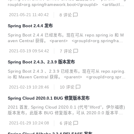
roupId>org.springframework.boot</groupId> <artifactId>
spring-boot-starter-parent</artifactId> <version>2.5.0</v
2021-05-21 11:40:42
8
评论
ersion> </parent> 新特性 支持 Java16 支持 Gradle7 增强
Docker 镜像构建工具 全新的数据源加载机制 spring boot 2.5
Spring Boot 2.4.4 发布
的详细新特性说明可以参考 本公众号（JAVA 架构日记）之前
推文。 暗黑模式 外观新颖，字体更...
Spring Boot 2.4.4 已经发布。现在可从 repo.spring.io 和 M
aven Central 获得。 <parent> <groupId>org.springframe
work.boot</groupId> <artifactId>spring-boot-starter-pare
2021-03-19 09:54:42
7
评论
nt</artifactId> <version>2.4.4</version> <relativePath/>
</parent> 这是 v2.4 版本的第四个错误修正版本，包括 60 个
Spring Boot 2.4.3、2.3.9 版本发布
错误修复，增强功能，文档改进和依赖项升级。 :beetle: Bug
Fixes 使用 ...
Spring Boot 2.4.3 、2.3.9 已经发布。现在可从 repo.spring.
io 和 Maven Central 获得。 <parent> <groupId>org.sprin
gframework.boot</groupId> <artifactId>spring-boot-start
2021-02-19 10:28:46
10
评论
er-parent</artifactId> <version>2.4.3</version> <relativ
ePath/> </parent> 多个版本发布，本文仅着重分享关于 v2.
Spring Cloud 2020.0.1 BUG 修复版本发布
4.3 版本的更新报告，这是 v2.4 版本的第三个错误修正版
本，包括 75 个错误修复，...
2021 首发, Spring Cloud 2020.0.1 (代号"Ilford"，伊尔福德)
版本发布，此版本 BUG 修复版本，可从 2020.0.0 版本平滑
升级。目前已可以从 maven 中央仓库获取，坐标如下: <depe
2021-01-29 10:24:08
6
评论
ndencyManagement> <dependencies> <depende
ncy> <groupId>org.springframework.cloud</group