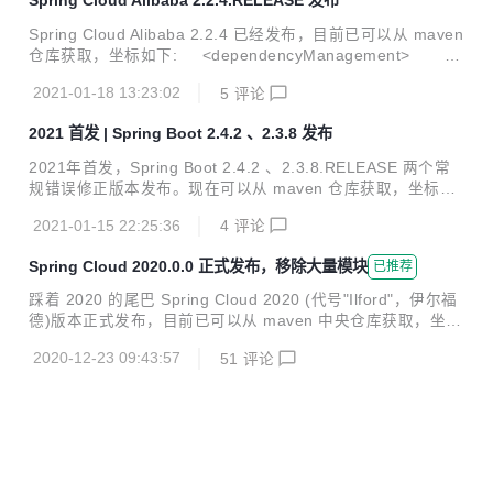
Spring Cloud Alibaba 2.2.4.RELEASE 发布
Id> <artifactId>spring-cloud-dependencies</artifa
ctId> ...
Spring Cloud Alibaba 2.2.4 已经发布，目前已可以从 maven
仓库获取，坐标如下: <dependencyManagement> <
dependencies> <dependency> <groupI
2021-01-18 13:23:02
5
评论
d>com.alibaba.cloud</groupId> <artifactId>spri
ng-cloud-alibaba-dependencies</artifactId> <v
2021 首发 | Spring Boot 2.4.2 、2.3.8 发布
ersion>2.2.4.RELEASE</v...
2021年首发，Spring Boot 2.4.2 、2.3.8.RELEASE 两个常
规错误修正版本发布。现在可以从 maven 仓库获取，坐标如
下： <parent> <groupId>org.springframework.boot</g
2021-01-15 22:25:36
4
评论
roupId> <artifactId>spring-boot-starter-parent</artifactI
d> <version>2.4.2</version> <relativePath/> </par
Spring Cloud 2020.0.0 正式发布，移除大量模块
已推荐
ent> :star: New Features 新增 PropertySource 资源检索 A
P...
踩着 2020 的尾巴 Spring Cloud 2020 (代号"Ilford"，伊尔福
德)版本正式发布，目前已可以从 maven 中央仓库获取，坐标
如下: <dependencyManagement> <dependencies>
2020-12-23 09:43:57
51
评论
<dependency> <groupId>org.springframewo
rk.cloud</groupId> <artifactId>spring-cloud-depen
dencies</artifactId> <version>2020.0.0</versio...