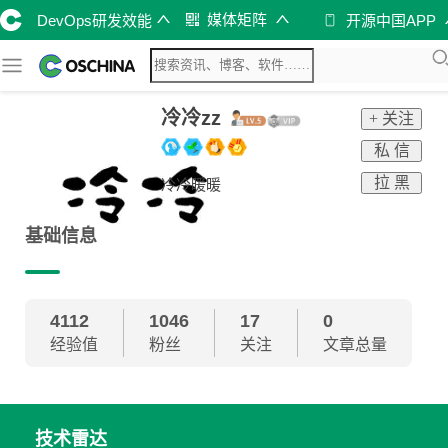
媒体矩阵
DevOps研发效能
开源中国APP
冷冷zz
+ 关注
私 信
拉 黑
冷冷暖暖
基础信息
4112
1046
17
0
经验值
粉丝
关注
文章总量
技术雷达