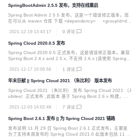
n> <relativePath/> </parent> BUG 修复 当 getter 或 sette
SpringBootAdmin 2.5.5 发布，支持在线重启
r 被覆盖以使用属性类型的子类时，配置属性绑定期间使用的
getter 和 setter 会有所不...
Spring Boot Admin 2.5.5 发布，这是一个错误修正版本。现
在可以从 maven 仓库 下载 <dependency> <groupId>de.
codecentric</groupId> <artifactId>spring-boot-admin-st
2021-12-19 13:43:17
0
评论
arter-client</artifactId> <version>2.5.5</version> </de
pendency> <dependency> <groupId>de.codecentric</
Spring Cloud 2020.0.5 发布
groupId> <artifactId>spring-boot-admi...
Spring Cloud 2020.0.5 正式发布，这是错误修正版本。兼容
Spring Boot 2.4.x and 2.5.x, 不支持 2.6.x (请使用 Spring C
loud 2021) 目前已经可以从中央仓库获取，坐标如下： <dep
2021-12-17 10:06:56
1
评论
endencyManagement> <dependencies> <depend
ency> <groupId>org.springframework.cloud</grou
年末巨献 || Spring Cloud 2021 （朱比利） 版本发布
pId> <artifactId>spring-cloud-dependencies</artif
ac...
Spring Cloud 2021 （朱比利） 发布 Spring Cloud 2021 （J
ubilee）正式发布 ,此版本 基于 Spring Boot 2.6.x 构建，不
兼容 SpringBoot 2.5.x 或者低版本。 现在已经可以从中央仓
2021-12-03 14:02:48
7
评论
库下载 <dependency> <groupId>org.springframewor
k.cloud</groupId> <artifactId>spring-cloud-dependenci
Spring Boot 2.6.1 发布 || 为 Spring Cloud 2021 铺路
es</artifactId> <version>2021.0.0</version> <type>p
om</typ...
发布说明 11 月 29 日 Spring Boot 2.6.1 正式发布，主要是
为了支持本周发布的 Spring Cloud 2021.0 此版本包括 11 个