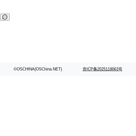
©OSCHINA(OSChina.NET)
京ICP备2025119063号