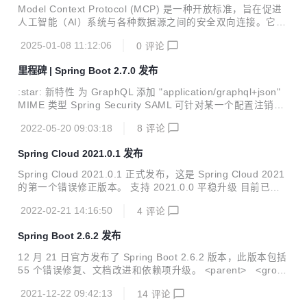
Model Context Protocol (MCP) 是一种开放标准，旨在促进
人工智能（AI）系统与各种数据源之间的安全双向连接。它为
AI 应用程序提供了统一的接口，使其能够高效地访问和利用外
2025-01-08 11:12:06
0
评论
部数据，从而取代了以往需要为每个数据源定制集成的复杂做
法。
里程碑 | Spring Boot 2.7.0 发布
:star: 新特性 为 GraphQL 添加 "application/graphql+json"
MIME 类型 Spring Security SAML 可针对某一个配置注销策
略 :beetle: Bug 修复 SpringApplication 配置的默认属性比使
2022-05-20 09:03:18
8
评论
用@PropertySource 3 配置的属性具有更高的优先级 WebCli
ent 记录指标时失败导致请求失败#31089 Artemis 依赖管理
Spring Cloud 2021.0.1 发布
不完整#31079 Statsd 组件缺少 buffered 和 step 属性的配置
WebFlux 端点的请求调试日志记录格式化为字符串方便阅读
Spring Cloud 2021.0.1 正式发布，这是 Spring Cloud 2021
@ConditionalOn...
的第一个错误修正版本。 支持 2021.0.0 平稳升级 目前已经
可以从中央仓库获取，坐标如下： dependencyManagement
2022-02-21 14:16:50
4
评论
> <dependencies> <dependency> <groupId>org.springfra
mework.cloud</groupId> <artifactId>spring-cloud-depend
Spring Boot 2.6.2 发布
encies</artifactId> <version>...
12 月 21 日官方发布了 Spring Boot 2.6.2 版本，此版本包括
55 个错误修复、文档改进和依赖项升级。 <parent> <group
Id>org.springframework.boot</groupId> <artifactId>sprin
2021-12-22 09:42:13
14
评论
g-boot-starter-parent</artifactId> <version>2.6.2</versio