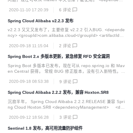
y> <groupId>org.apache.shiro</groupId> <artifactId>sh
2020-11-10 17:20:39
6
评论
iro-all</artifactId> <version>1.7.0</version> <type>pom
</type> </dependency> 值得注意的是： 默认情况下禁用 se
Spring Cloud Alibaba v2.2.3 发布
ssion 路径重写。 添加系统属性以启用反斜杠路径限制。 Del
eteMe cookie 使用定义 sameSite。 Spring s...
v2.2.3 又又又发布了，主要修复 v2.2.2 引入BUG. <depende
ncy> <groupId>com.alibaba.cloud</groupId> <artifactId>s
pring-cloud-alibaba-dependencies</artifactId> <version>
2020-09-18 11:15:04
2
评论
2.2.3.RELEASE</version> <type>pom</type> <scope>imp
ort</scope> </dependency> 优化 NacosDiscoveryClient 始
Spring Boot 2.x 多版本更新，紧急修复 RFD 安全漏洞
终从 Nacosmanager 获取 Namingservice 删除无...
Spring Boot 多版本已发布，现在可从 repo.spring.io 和 Mav
en Central 获得。 常规 BUG 修正版本，没有引入新特性。旨
在紧急修复 Spring Framework 版本包含一个安全漏洞（CVE
2020-09-18 08:53:38
9
评论
-2020-5421）的修复程序。 此漏洞可以通过 sessionId 绕过
RFD （反射型文件下载）保护 Spring Boot 2.3.4 <parent> <
Spring Cloud Alibaba 2.2.2 发布，兼容 Hoxton.SR8
groupId>org.springframework.boot</groupId> <artifactId>
spring-boot-starter-parent</artifact...
沉寂半年， Spring Cloud Alibaba 2.2.2.RELEASE 兼容 Spri
ng Cloud Hoxton.SR8 <dependencyManagement> <de
pendencies> <dependency> <groupId>com.
2020-09-12 18:56:28
3
评论
alibaba.cloud</groupId> <artifactId>spring-cloud-
alibaba-dependencies</artifactId> <version>2.2.2.
Sentinel 1.8 发布，高可用流量防护组件
RELEASE</version> ...