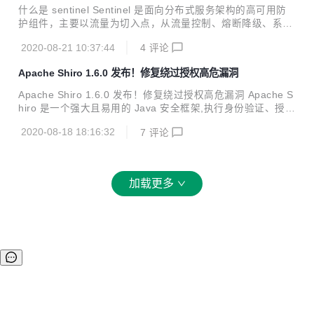
什么是 sentinel Sentinel 是面向分布式服务架构的高可用防
护组件，主要以流量为切入点，从流量控制、熔断降级、系统
自适应保护等多个维度来帮助用户保障微服务的稳定性。 在经
2020-08-21 10:37:44
4
评论
过长时间的打磨后，Sentinel 1.8.0 版本正式发布！该版本是
本年度最重要的版本之一，包含大量特性改进与 bug 修复，
Apache Shiro 1.6.0 发布！修复绕过授权高危漏洞
尤其是针对熔断降级特性的完善升级（支持任意统计时长、慢
调用比例降级策略、熔断器事件监听等特性）；同时该版本进
Apache Shiro 1.6.0 发布！修复绕过授权高危漏洞 Apache S
一步扩充了开源生态，提供对 Java EE (JAX-RS, CDI), Quar
hiro 是一个强大且易用的 Java 安全框架,执行身份验证、授
kus, HTTP client 等体系的原生支持。欢迎大家升级使用！
权、密码和会话管理。使用 Shiro 的易于理解的 API,您可以快
功能/增强 增加新的断路器...
2020-08-18 18:16:32
7
评论
速、轻松地获得任何应用程序,从最小的移动应用程序到最大的
网络和企业应用程序。 更新日志 过滤器链解析不正确。 Base
64 工具类#decode.异常 添加对全局过滤器支持 更新相关依
赖 CVE-2020-13933 安全漏洞 CVE-2020-11989（2020.6
加载更多
的安全漏洞）的修复补丁存在缺陷，由于 shiro 在处理 url 时
与 spring 存在差异，处理身份验证请求...