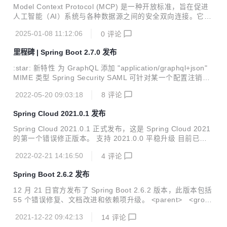
Model Context Protocol (MCP) 是一种开放标准，旨在促进
人工智能（AI）系统与各种数据源之间的安全双向连接。它为
AI 应用程序提供了统一的接口，使其能够高效地访问和利用外
2025-01-08 11:12:06
0
评论
部数据，从而取代了以往需要为每个数据源定制集成的复杂做
法。
里程碑 | Spring Boot 2.7.0 发布
:star: 新特性 为 GraphQL 添加 "application/graphql+json"
MIME 类型 Spring Security SAML 可针对某一个配置注销策
略 :beetle: Bug 修复 SpringApplication 配置的默认属性比使
2022-05-20 09:03:18
8
评论
用@PropertySource 3 配置的属性具有更高的优先级 WebCli
ent 记录指标时失败导致请求失败#31089 Artemis 依赖管理
Spring Cloud 2021.0.1 发布
不完整#31079 Statsd 组件缺少 buffered 和 step 属性的配置
WebFlux 端点的请求调试日志记录格式化为字符串方便阅读
Spring Cloud 2021.0.1 正式发布，这是 Spring Cloud 2021
@ConditionalOn...
的第一个错误修正版本。 支持 2021.0.0 平稳升级 目前已经
可以从中央仓库获取，坐标如下： dependencyManagement
2022-02-21 14:16:50
4
评论
> <dependencies> <dependency> <groupId>org.springfra
mework.cloud</groupId> <artifactId>spring-cloud-depend
Spring Boot 2.6.2 发布
encies</artifactId> <version>...
12 月 21 日官方发布了 Spring Boot 2.6.2 版本，此版本包括
55 个错误修复、文档改进和依赖项升级。 <parent> <group
Id>org.springframework.boot</groupId> <artifactId>sprin
2021-12-22 09:42:13
14
评论
g-boot-starter-parent</artifactId> <version>2.6.2</versio