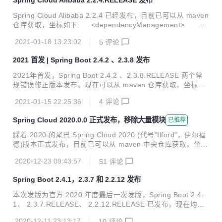
Spring Cloud Alibaba 2.2.4.RELEASE 发布
Id> <artifactId>spring-cloud-dependencies</artifa
ctId> ...
Spring Cloud Alibaba 2.2.4 已经发布，目前已可以从 maven
仓库获取，坐标如下: <dependencyManagement> <
dependencies> <dependency> <groupI
2021-01-18 13:23:02
5
评论
d>com.alibaba.cloud</groupId> <artifactId>spri
ng-cloud-alibaba-dependencies</artifactId> <v
2021 首发 | Spring Boot 2.4.2 、2.3.8 发布
ersion>2.2.4.RELEASE</v...
2021年首发，Spring Boot 2.4.2 、2.3.8.RELEASE 两个常
规错误修正版本发布。现在可以从 maven 仓库获取，坐标如
下： <parent> <groupId>org.springframework.boot</g
2021-01-15 22:25:36
4
评论
roupId> <artifactId>spring-boot-starter-parent</artifactI
d> <version>2.4.2</version> <relativePath/> </par
Spring Cloud 2020.0.0 正式发布，移除大量模块
已推荐
ent> :star: New Features 新增 PropertySource 资源检索 A
P...
踩着 2020 的尾巴 Spring Cloud 2020 (代号"Ilford"，伊尔福
德)版本正式发布，目前已可以从 maven 中央仓库获取，坐标
如下: <dependencyManagement> <dependencies>
2020-12-23 09:43:57
51
评论
<dependency> <groupId>org.springframewo
rk.cloud</groupId> <artifactId>spring-cloud-depen
Spring Boot 2.4.1，2.3.7 和 2.2.12 发布
dencies</artifactId> <version>2020.0.0</versio...
本次发版为官方 2020 年度最后一次发版，Spring Boot 2.4.
1、 2.3.7.RELEASE、 2.2.12.RELEASE 已发布，现在均可
在 maven 中央仓库下载使用。 <parent> <groupId>org.
2020-12-11 23:13:17
10
评论