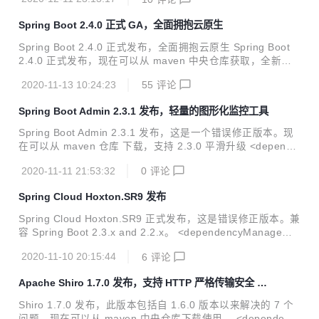
springframework.boot</groupId> <artifactId>spring-boo
t-starter-parent</artifactId> <version>${version}</versi
Spring Boot 2.4.0 正式 GA，全面拥抱云原生
on> </parent> 重点关注 2.4.1 版本，作为 2.4.x 第一个错
误修正版本，此版本包括 59...
Spring Boot 2.4.0 正式发布，全面拥抱云原生 Spring Boot
2.4.0 正式发布，现在可以从 maven 中央仓库获取，全新的
版本号定义，正式版本不再添加 RELEASE 后缀声明。 <de
2020-11-13 10:24:23
55
评论
pendency> <groupId>org.springframework.boot</group
Id> <artifactId>spring-boot-dependencies</artifactId>
Spring Boot Admin 2.3.1 发布，轻量的图形化监控工具
<version>2.4.0</version> <type>pom</type> <sco
pe>import</scope> ...
Spring Boot Admin 2.3.1 发布，这是一个错误修正版本。现
在可以从 maven 仓库 下载，支持 2.3.0 平滑升级 <depende
ncy> <groupId>de.codecentric</groupId> <artifactId
2020-11-11 21:53:32
0
评论
>spring-boot-admin-starter-client</artifactId> <version>
2.3.1</version> </dependency> <dependency> <gro
Spring Cloud Hoxton.SR9 发布
upId>de.codecentric</groupId> <artifactId>sp...
Spring Cloud Hoxton.SR9 正式发布，这是错误修正版本。兼
容 Spring Boot 2.3.x and 2.2.x。 <dependencyManageme
nt> <dependencies> <dependency> <grou
2020-11-10 20:15:44
6
评论
pId>org.springframework.cloud</groupId> <artifac
tId>spring-cloud-dependencies</artifactId> <versi
Apache Shiro 1.7.0 发布，支持 HTTP 严格传输安全 HS
on>Hoxton.SR9</version> ...
TS
Shiro 1.7.0 发布，此版本包括自 1.6.0 版本以来解决的 7 个
问题，现在可以从 maven 中央仓库下载使用。 <dependenc