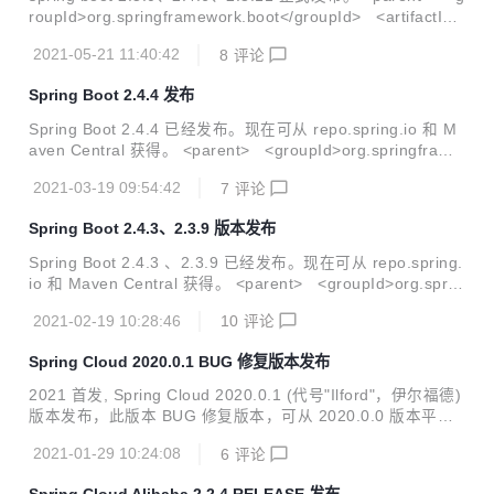
roupId>org.springframework.boot</groupId> <artifactId>
spring-boot-starter-parent</artifactId> <version>2.5.0</v
2021-05-21 11:40:42
8
评论
ersion> </parent> 新特性 支持 Java16 支持 Gradle7 增强
Docker 镜像构建工具 全新的数据源加载机制 spring boot 2.5
Spring Boot 2.4.4 发布
的详细新特性说明可以参考 本公众号（JAVA 架构日记）之前
推文。 暗黑模式 外观新颖，字体更...
Spring Boot 2.4.4 已经发布。现在可从 repo.spring.io 和 M
aven Central 获得。 <parent> <groupId>org.springframe
work.boot</groupId> <artifactId>spring-boot-starter-pare
2021-03-19 09:54:42
7
评论
nt</artifactId> <version>2.4.4</version> <relativePath/>
</parent> 这是 v2.4 版本的第四个错误修正版本，包括 60 个
Spring Boot 2.4.3、2.3.9 版本发布
错误修复，增强功能，文档改进和依赖项升级。 :beetle: Bug
Fixes 使用 ...
Spring Boot 2.4.3 、2.3.9 已经发布。现在可从 repo.spring.
io 和 Maven Central 获得。 <parent> <groupId>org.sprin
gframework.boot</groupId> <artifactId>spring-boot-start
2021-02-19 10:28:46
10
评论
er-parent</artifactId> <version>2.4.3</version> <relativ
ePath/> </parent> 多个版本发布，本文仅着重分享关于 v2.
Spring Cloud 2020.0.1 BUG 修复版本发布
4.3 版本的更新报告，这是 v2.4 版本的第三个错误修正版
本，包括 75 个错误修复，...
2021 首发, Spring Cloud 2020.0.1 (代号"Ilford"，伊尔福德)
版本发布，此版本 BUG 修复版本，可从 2020.0.0 版本平滑
升级。目前已可以从 maven 中央仓库获取，坐标如下: <depe
2021-01-29 10:24:08
6
评论
ndencyManagement> <dependencies> <depende
ncy> <groupId>org.springframework.cloud</group