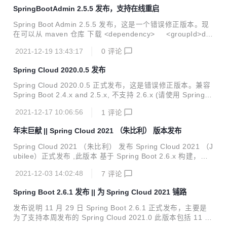
n> <relativePath/> </parent> BUG 修复 当 getter 或 sette
SpringBootAdmin 2.5.5 发布，支持在线重启
r 被覆盖以使用属性类型的子类时，配置属性绑定期间使用的
getter 和 setter 会有所不...
Spring Boot Admin 2.5.5 发布，这是一个错误修正版本。现
在可以从 maven 仓库 下载 <dependency> <groupId>de.
codecentric</groupId> <artifactId>spring-boot-admin-st
2021-12-19 13:43:17
0
评论
arter-client</artifactId> <version>2.5.5</version> </de
pendency> <dependency> <groupId>de.codecentric</
Spring Cloud 2020.0.5 发布
groupId> <artifactId>spring-boot-admi...
Spring Cloud 2020.0.5 正式发布，这是错误修正版本。兼容
Spring Boot 2.4.x and 2.5.x, 不支持 2.6.x (请使用 Spring C
loud 2021) 目前已经可以从中央仓库获取，坐标如下： <dep
2021-12-17 10:06:56
1
评论
endencyManagement> <dependencies> <depend
ency> <groupId>org.springframework.cloud</grou
年末巨献 || Spring Cloud 2021 （朱比利） 版本发布
pId> <artifactId>spring-cloud-dependencies</artif
ac...
Spring Cloud 2021 （朱比利） 发布 Spring Cloud 2021 （J
ubilee）正式发布 ,此版本 基于 Spring Boot 2.6.x 构建，不
兼容 SpringBoot 2.5.x 或者低版本。 现在已经可以从中央仓
2021-12-03 14:02:48
7
评论
库下载 <dependency> <groupId>org.springframewor
k.cloud</groupId> <artifactId>spring-cloud-dependenci
Spring Boot 2.6.1 发布 || 为 Spring Cloud 2021 铺路
es</artifactId> <version>2021.0.0</version> <type>p
om</typ...
发布说明 11 月 29 日 Spring Boot 2.6.1 正式发布，主要是
为了支持本周发布的 Spring Cloud 2021.0 此版本包括 11 个