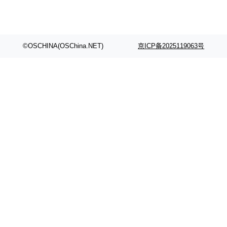
©OSCHINA(OSChina.NET)
京ICP备2025119063号