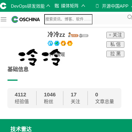
媒体矩阵
DevOps研发效能
开源中国APP
冷冷zz
+ 关注
私 信
拉 黑
冷冷暖暖
基础信息
4112
1046
17
0
经验值
粉丝
关注
文章总量
技术雷达