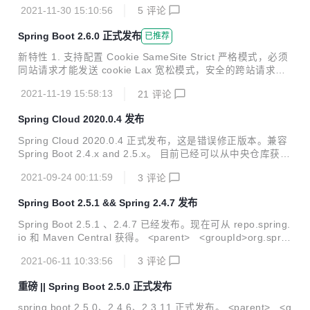
错误修复和文档改进。 :beetle: 修复 模式分析 PatternParse
2021-11-30 15:10:56
5
评论
Exception 的操作消息中的 matching-strategy 属性的名称不
正确#28839 修复 ErrorPageSecurityFilter 部署到 Servlet 3.
Spring Boot 2.6.0 正式发布
已推荐
1 的兼容问题 #28790 QuartzDataSourceScriptDatabaseIni
tiializer 不提供 MariaDB #28779的映射 "test" ...
新特性 1. 支持配置 Cookie SameSite Strict 严格模式，必须
同站请求才能发送 cookie Lax 宽松模式，安全的跨站请求可
以发送 cookie None 禁止 SameSite 限制，必须配合 Secure
2021-11-19 15:58:13
21
评论
一起使用（浏览器最后的坚持） 2. Reactive Session 个性化
当前版本可以动态配置 reactive session 的有效期 server.rea
Spring Cloud 2020.0.4 发布
ctive.session.timeout=30 3. 支持自定义脱敏规则 关于 Sprin
gBoot 端点敏感数据脱敏，之前在文章 Spring Boot 2.3 新特
Spring Cloud 2020.0.4 正式发布，这是错误修正版本。兼容
配置文件属性跟踪 ，简单讲是...
Spring Boot 2.4.x and 2.5.x。 目前已经可以从中央仓库获
取，坐标如下： <dependencyManagement> <dependen
2021-09-24 00:11:59
3
评论
cies> <dependency> <groupId>org.springfra
mework.cloud</groupId> <artifactId>spring-cloud-
Spring Boot 2.5.1 && Spring 2.4.7 发布
dependencies</artifactId> <version>2020.0.4...
Spring Boot 2.5.1 、2.4.7 已经发布。现在可从 repo.spring.
io 和 Maven Central 获得。 <parent> <groupId>org.sprin
gframework.boot</groupId> <artifactId>spring-boot-start
2021-06-11 10:33:56
3
评论
er-parent</artifactId> <version>2.5.1</version> <relativ
ePath/> </parent> 这是一个提前发布的 BUG FIX 版本，由
重磅 || Spring Boot 2.5.0 正式发布
于官方在 发布 SpringBoot 2.5.0 后收到大量的 BUG 反馈。
如果你...
spring boot 2.5.0、2.4.6、2.3.11 正式发布。 <parent> <g