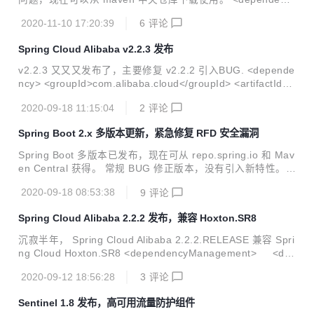
y> <groupId>org.apache.shiro</groupId> <artifactId>sh
2020-11-10 17:20:39
6
评论
iro-all</artifactId> <version>1.7.0</version> <type>pom
</type> </dependency> 值得注意的是： 默认情况下禁用 se
Spring Cloud Alibaba v2.2.3 发布
ssion 路径重写。 添加系统属性以启用反斜杠路径限制。 Del
eteMe cookie 使用定义 sameSite。 Spring s...
v2.2.3 又又又发布了，主要修复 v2.2.2 引入BUG. <depende
ncy> <groupId>com.alibaba.cloud</groupId> <artifactId>s
pring-cloud-alibaba-dependencies</artifactId> <version>
2020-09-18 11:15:04
2
评论
2.2.3.RELEASE</version> <type>pom</type> <scope>imp
ort</scope> </dependency> 优化 NacosDiscoveryClient 始
Spring Boot 2.x 多版本更新，紧急修复 RFD 安全漏洞
终从 Nacosmanager 获取 Namingservice 删除无...
Spring Boot 多版本已发布，现在可从 repo.spring.io 和 Mav
en Central 获得。 常规 BUG 修正版本，没有引入新特性。旨
在紧急修复 Spring Framework 版本包含一个安全漏洞（CVE
2020-09-18 08:53:38
9
评论
-2020-5421）的修复程序。 此漏洞可以通过 sessionId 绕过
RFD （反射型文件下载）保护 Spring Boot 2.3.4 <parent> <
Spring Cloud Alibaba 2.2.2 发布，兼容 Hoxton.SR8
groupId>org.springframework.boot</groupId> <artifactId>
spring-boot-starter-parent</artifact...
沉寂半年， Spring Cloud Alibaba 2.2.2.RELEASE 兼容 Spri
ng Cloud Hoxton.SR8 <dependencyManagement> <de
pendencies> <dependency> <groupId>com.
2020-09-12 18:56:28
3
评论
alibaba.cloud</groupId> <artifactId>spring-cloud-
alibaba-dependencies</artifactId> <version>2.2.2.
Sentinel 1.8 发布，高可用流量防护组件
RELEASE</version> ...