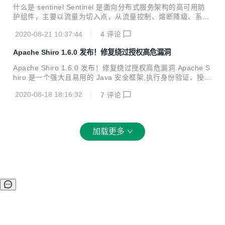
什么是 sentinel Sentinel 是面向分布式服务架构的高可用防
护组件，主要以流量为切入点，从流量控制、熔断降级、系统
自适应保护等多个维度来帮助用户保障微服务的稳定性。 在经
2020-08-21 10:37:44
4
评论
过长时间的打磨后，Sentinel 1.8.0 版本正式发布！该版本是
本年度最重要的版本之一，包含大量特性改进与 bug 修复，
Apache Shiro 1.6.0 发布！修复绕过授权高危漏洞
尤其是针对熔断降级特性的完善升级（支持任意统计时长、慢
调用比例降级策略、熔断器事件监听等特性）；同时该版本进
Apache Shiro 1.6.0 发布！修复绕过授权高危漏洞 Apache S
一步扩充了开源生态，提供对 Java EE (JAX-RS, CDI), Quar
hiro 是一个强大且易用的 Java 安全框架,执行身份验证、授
kus, HTTP client 等体系的原生支持。欢迎大家升级使用！
权、密码和会话管理。使用 Shiro 的易于理解的 API,您可以快
功能/增强 增加新的断路器...
2020-08-18 18:16:32
7
评论
速、轻松地获得任何应用程序,从最小的移动应用程序到最大的
网络和企业应用程序。 更新日志 过滤器链解析不正确。 Base
64 工具类#decode.异常 添加对全局过滤器支持 更新相关依
赖 CVE-2020-13933 安全漏洞 CVE-2020-11989（2020.6
加载更多
的安全漏洞）的修复补丁存在缺陷，由于 shiro 在处理 url 时
与 spring 存在差异，处理身份验证请求...