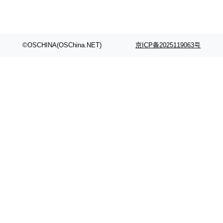
©OSCHINA(OSChina.NET)
京ICP备2025119063号