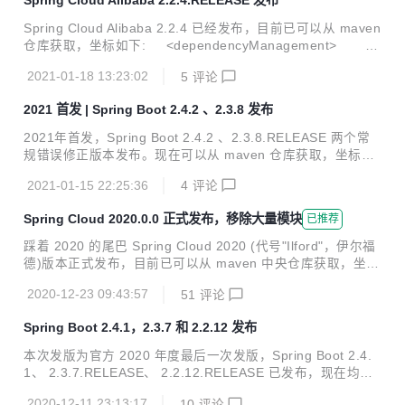
Spring Cloud Alibaba 2.2.4.RELEASE 发布
Id> <artifactId>spring-cloud-dependencies</artifa
ctId> ...
Spring Cloud Alibaba 2.2.4 已经发布，目前已可以从 maven
仓库获取，坐标如下: <dependencyManagement> <
dependencies> <dependency> <groupI
2021-01-18 13:23:02
5
评论
d>com.alibaba.cloud</groupId> <artifactId>spri
ng-cloud-alibaba-dependencies</artifactId> <v
2021 首发 | Spring Boot 2.4.2 、2.3.8 发布
ersion>2.2.4.RELEASE</v...
2021年首发，Spring Boot 2.4.2 、2.3.8.RELEASE 两个常
规错误修正版本发布。现在可以从 maven 仓库获取，坐标如
下： <parent> <groupId>org.springframework.boot</g
2021-01-15 22:25:36
4
评论
roupId> <artifactId>spring-boot-starter-parent</artifactI
d> <version>2.4.2</version> <relativePath/> </par
Spring Cloud 2020.0.0 正式发布，移除大量模块
已推荐
ent> :star: New Features 新增 PropertySource 资源检索 A
P...
踩着 2020 的尾巴 Spring Cloud 2020 (代号"Ilford"，伊尔福
德)版本正式发布，目前已可以从 maven 中央仓库获取，坐标
如下: <dependencyManagement> <dependencies>
2020-12-23 09:43:57
51
评论
<dependency> <groupId>org.springframewo
rk.cloud</groupId> <artifactId>spring-cloud-depen
Spring Boot 2.4.1，2.3.7 和 2.2.12 发布
dencies</artifactId> <version>2020.0.0</versio...
本次发版为官方 2020 年度最后一次发版，Spring Boot 2.4.
1、 2.3.7.RELEASE、 2.2.12.RELEASE 已发布，现在均可
在 maven 中央仓库下载使用。 <parent> <groupId>org.
2020-12-11 23:13:17
10
评论