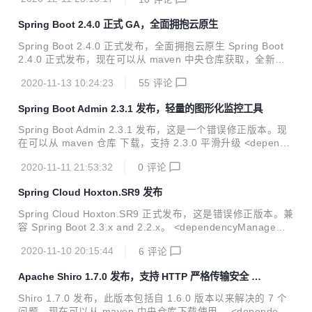
springframework.boot</groupId> <artifactId>spring-boo
t-starter-parent</artifactId> <version>${version}</versi
Spring Boot 2.4.0 正式 GA，全面拥抱云原生
on> </parent> 重点关注 2.4.1 版本，作为 2.4.x 第一个错
误修正版本，此版本包括 59...
Spring Boot 2.4.0 正式发布，全面拥抱云原生 Spring Boot
2.4.0 正式发布，现在可以从 maven 中央仓库获取，全新的
版本号定义，正式版本不再添加 RELEASE 后缀声明。 <de
2020-11-13 10:24:23
55
评论
pendency> <groupId>org.springframework.boot</group
Id> <artifactId>spring-boot-dependencies</artifactId>
Spring Boot Admin 2.3.1 发布，轻量的图形化监控工具
<version>2.4.0</version> <type>pom</type> <sco
pe>import</scope> ...
Spring Boot Admin 2.3.1 发布，这是一个错误修正版本。现
在可以从 maven 仓库 下载，支持 2.3.0 平滑升级 <depende
ncy> <groupId>de.codecentric</groupId> <artifactId
2020-11-11 21:53:32
0
评论
>spring-boot-admin-starter-client</artifactId> <version>
2.3.1</version> </dependency> <dependency> <gro
Spring Cloud Hoxton.SR9 发布
upId>de.codecentric</groupId> <artifactId>sp...
Spring Cloud Hoxton.SR9 正式发布，这是错误修正版本。兼
容 Spring Boot 2.3.x and 2.2.x。 <dependencyManageme
nt> <dependencies> <dependency> <grou
2020-11-10 20:15:44
6
评论
pId>org.springframework.cloud</groupId> <artifac
tId>spring-cloud-dependencies</artifactId> <versi
Apache Shiro 1.7.0 发布，支持 HTTP 严格传输安全 HS
on>Hoxton.SR9</version> ...
TS
Shiro 1.7.0 发布，此版本包括自 1.6.0 版本以来解决的 7 个
问题，现在可以从 maven 中央仓库下载使用。 <dependenc