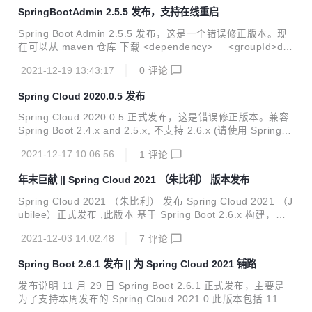
n> <relativePath/> </parent> BUG 修复 当 getter 或 sette
SpringBootAdmin 2.5.5 发布，支持在线重启
r 被覆盖以使用属性类型的子类时，配置属性绑定期间使用的
getter 和 setter 会有所不...
Spring Boot Admin 2.5.5 发布，这是一个错误修正版本。现
在可以从 maven 仓库 下载 <dependency> <groupId>de.
codecentric</groupId> <artifactId>spring-boot-admin-st
2021-12-19 13:43:17
0
评论
arter-client</artifactId> <version>2.5.5</version> </de
pendency> <dependency> <groupId>de.codecentric</
Spring Cloud 2020.0.5 发布
groupId> <artifactId>spring-boot-admi...
Spring Cloud 2020.0.5 正式发布，这是错误修正版本。兼容
Spring Boot 2.4.x and 2.5.x, 不支持 2.6.x (请使用 Spring C
loud 2021) 目前已经可以从中央仓库获取，坐标如下： <dep
2021-12-17 10:06:56
1
评论
endencyManagement> <dependencies> <depend
ency> <groupId>org.springframework.cloud</grou
年末巨献 || Spring Cloud 2021 （朱比利） 版本发布
pId> <artifactId>spring-cloud-dependencies</artif
ac...
Spring Cloud 2021 （朱比利） 发布 Spring Cloud 2021 （J
ubilee）正式发布 ,此版本 基于 Spring Boot 2.6.x 构建，不
兼容 SpringBoot 2.5.x 或者低版本。 现在已经可以从中央仓
2021-12-03 14:02:48
7
评论
库下载 <dependency> <groupId>org.springframewor
k.cloud</groupId> <artifactId>spring-cloud-dependenci
Spring Boot 2.6.1 发布 || 为 Spring Cloud 2021 铺路
es</artifactId> <version>2021.0.0</version> <type>p
om</typ...
发布说明 11 月 29 日 Spring Boot 2.6.1 正式发布，主要是
为了支持本周发布的 Spring Cloud 2021.0 此版本包括 11 个