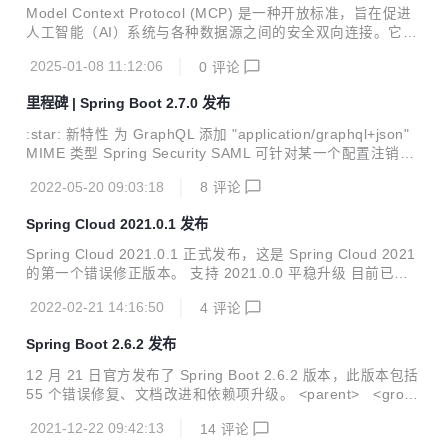
Model Context Protocol (MCP) 是一种开放标准，旨在促进
人工智能（AI）系统与各种数据源之间的安全双向连接。它为
AI 应用程序提供了统一的接口，使其能够高效地访问和利用外
2025-01-08 11:12:06
0
评论
部数据，从而取代了以往需要为每个数据源定制集成的复杂做
法。
里程碑 | Spring Boot 2.7.0 发布
:star: 新特性 为 GraphQL 添加 "application/graphql+json"
MIME 类型 Spring Security SAML 可针对某一个配置注销策
略 :beetle: Bug 修复 SpringApplication 配置的默认属性比使
2022-05-20 09:03:18
8
评论
用@PropertySource 3 配置的属性具有更高的优先级 WebCli
ent 记录指标时失败导致请求失败#31089 Artemis 依赖管理
Spring Cloud 2021.0.1 发布
不完整#31079 Statsd 组件缺少 buffered 和 step 属性的配置
WebFlux 端点的请求调试日志记录格式化为字符串方便阅读
Spring Cloud 2021.0.1 正式发布，这是 Spring Cloud 2021
@ConditionalOn...
的第一个错误修正版本。 支持 2021.0.0 平稳升级 目前已经
可以从中央仓库获取，坐标如下： dependencyManagement
2022-02-21 14:16:50
4
评论
> <dependencies> <dependency> <groupId>org.springfra
mework.cloud</groupId> <artifactId>spring-cloud-depend
Spring Boot 2.6.2 发布
encies</artifactId> <version>...
12 月 21 日官方发布了 Spring Boot 2.6.2 版本，此版本包括
55 个错误修复、文档改进和依赖项升级。 <parent> <group
Id>org.springframework.boot</groupId> <artifactId>sprin
2021-12-22 09:42:13
14
评论
g-boot-starter-parent</artifactId> <version>2.6.2</versio