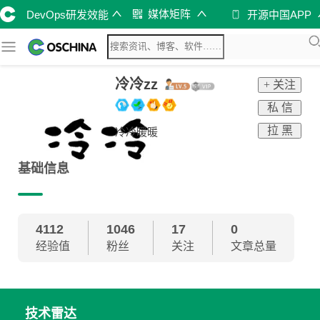
媒体矩阵
DevOps研发效能
开源中国APP
冷冷zz
+ 关注
私 信
拉 黑
冷冷暖暖
基础信息
4112
1046
17
0
经验值
粉丝
关注
文章总量
技术雷达