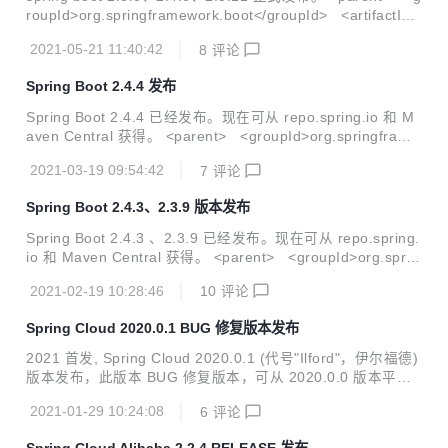
roupId>org.springframework.boot</groupId> <artifactId>
spring-boot-starter-parent</artifactId> <version>2.5.0</v
2021-05-21 11:40:42
8
评论
ersion> </parent> 新特性 支持 Java16 支持 Gradle7 增强
Docker 镜像构建工具 全新的数据源加载机制 spring boot 2.5
Spring Boot 2.4.4 发布
的详细新特性说明可以参考 本公众号（JAVA 架构日记）之前
推文。 暗黑模式 外观新颖，字体更...
Spring Boot 2.4.4 已经发布。现在可从 repo.spring.io 和 M
aven Central 获得。 <parent> <groupId>org.springframe
work.boot</groupId> <artifactId>spring-boot-starter-pare
2021-03-19 09:54:42
7
评论
nt</artifactId> <version>2.4.4</version> <relativePath/>
</parent> 这是 v2.4 版本的第四个错误修正版本，包括 60 个
Spring Boot 2.4.3、2.3.9 版本发布
错误修复，增强功能，文档改进和依赖项升级。 :beetle: Bug
Fixes 使用 ...
Spring Boot 2.4.3 、2.3.9 已经发布。现在可从 repo.spring.
io 和 Maven Central 获得。 <parent> <groupId>org.sprin
gframework.boot</groupId> <artifactId>spring-boot-start
2021-02-19 10:28:46
10
评论
er-parent</artifactId> <version>2.4.3</version> <relativ
ePath/> </parent> 多个版本发布，本文仅着重分享关于 v2.
Spring Cloud 2020.0.1 BUG 修复版本发布
4.3 版本的更新报告，这是 v2.4 版本的第三个错误修正版
本，包括 75 个错误修复，...
2021 首发, Spring Cloud 2020.0.1 (代号"Ilford"，伊尔福德)
版本发布，此版本 BUG 修复版本，可从 2020.0.0 版本平滑
升级。目前已可以从 maven 中央仓库获取，坐标如下: <depe
2021-01-29 10:24:08
6
评论
ndencyManagement> <dependencies> <depende
ncy> <groupId>org.springframework.cloud</group