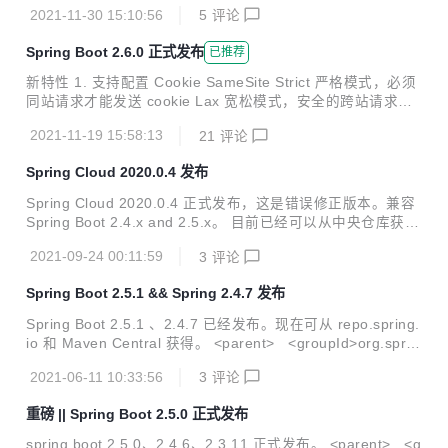
错误修复和文档改进。 :beetle: 修复 模式分析 PatternParse
2021-11-30 15:10:56
5
评论
Exception 的操作消息中的 matching-strategy 属性的名称不
正确#28839 修复 ErrorPageSecurityFilter 部署到 Servlet 3.
Spring Boot 2.6.0 正式发布
已推荐
1 的兼容问题 #28790 QuartzDataSourceScriptDatabaseIni
tiializer 不提供 MariaDB #28779的映射 "test" ...
新特性 1. 支持配置 Cookie SameSite Strict 严格模式，必须
同站请求才能发送 cookie Lax 宽松模式，安全的跨站请求可
以发送 cookie None 禁止 SameSite 限制，必须配合 Secure
2021-11-19 15:58:13
21
评论
一起使用（浏览器最后的坚持） 2. Reactive Session 个性化
当前版本可以动态配置 reactive session 的有效期 server.rea
Spring Cloud 2020.0.4 发布
ctive.session.timeout=30 3. 支持自定义脱敏规则 关于 Sprin
gBoot 端点敏感数据脱敏，之前在文章 Spring Boot 2.3 新特
Spring Cloud 2020.0.4 正式发布，这是错误修正版本。兼容
配置文件属性跟踪 ，简单讲是...
Spring Boot 2.4.x and 2.5.x。 目前已经可以从中央仓库获
取，坐标如下： <dependencyManagement> <dependen
2021-09-24 00:11:59
3
评论
cies> <dependency> <groupId>org.springfra
mework.cloud</groupId> <artifactId>spring-cloud-
Spring Boot 2.5.1 && Spring 2.4.7 发布
dependencies</artifactId> <version>2020.0.4...
Spring Boot 2.5.1 、2.4.7 已经发布。现在可从 repo.spring.
io 和 Maven Central 获得。 <parent> <groupId>org.sprin
gframework.boot</groupId> <artifactId>spring-boot-start
2021-06-11 10:33:56
3
评论
er-parent</artifactId> <version>2.5.1</version> <relativ
ePath/> </parent> 这是一个提前发布的 BUG FIX 版本，由
重磅 || Spring Boot 2.5.0 正式发布
于官方在 发布 SpringBoot 2.5.0 后收到大量的 BUG 反馈。
如果你...
spring boot 2.5.0、2.4.6、2.3.11 正式发布。 <parent> <g